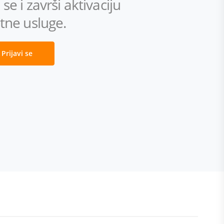
se i završi aktivaciju
tne usluge.
Prijavi se