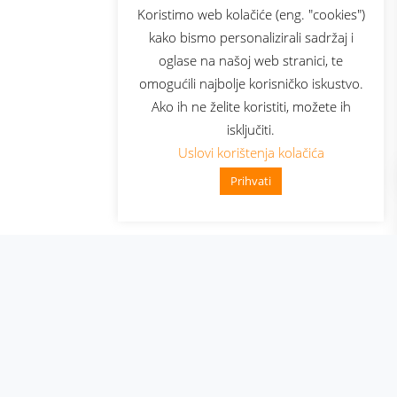
usluga
Prijava za newsletter
Koristimo web kolačiće (eng. "cookies")
kako bismo personalizirali sadržaj i
oglase na našoj web stranici, te
Telecom
omogućili najbolje korisničko iskustvo.
Ako ih ne želite koristiti, možete ih
isključiti.
Uslovi korištenja kolačića
Prihvati
👋 Zdravo, kako mogu pomo