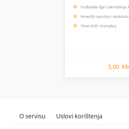
Fudbalske lige i takmičenja,
Američki sportovi i ekskluziv
Time Shift i Snimalica
5,00 K
O servisu
Uslovi korištenja