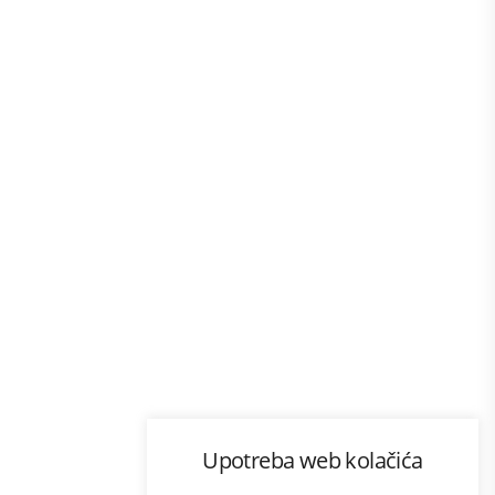
Program lojalnosti
Upotreba web kolačića
ecom
Bonus plus