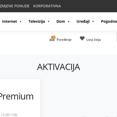
IZMJENE PONUDE
KORPORATIVNA
Internet
Televizija
Dom
Uređaji
Pogodno
0
Poređenje
Lista želja
AKTIVACIJA
 Premium
 i 5 SD / HD