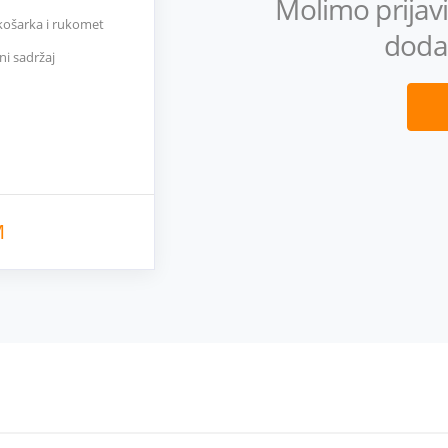
Molimo prijavi 
 košarka i rukomet
doda
ni sadržaj
M