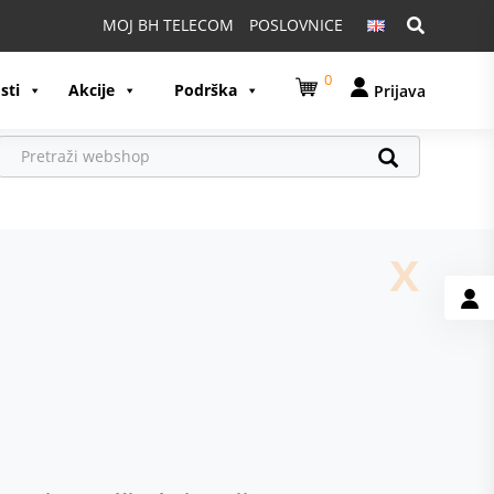
Pretraga:
MOJ BH TELECOM
POSLOVNICE
0
sti
Akcije
Podrška
Prijava
x