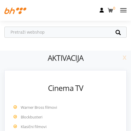
0
Mobilna
Fiksna
Internet
x
AKTIVACIJA
Televizija
Dom
Uređaji
Cinema TV
Pogodnosti
Akcije
Warner Bross filmovi
Podrška
Blockbusteri
Klasični filmovi