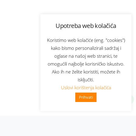
Upotreba web kolačića
Koristimo web kolačiće (eng. "cookies")
kako bismo personalizirali sadržaj i
oglase na našoj web stranici, te
omogućili najbolje korisničko iskustvo.
Ako ih ne želite koristiti, možete ih
isključiti.
Uslovi korištenja kolačića
Prihvati