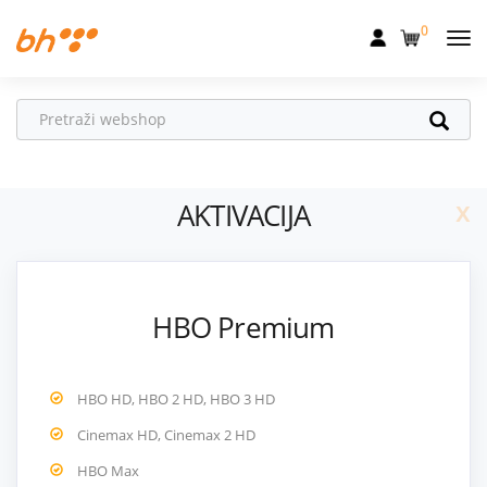
0
Mobilna
Fiksna
Internet
x
AKTIVACIJA
Televizija
Dom
Uređaji
HBO Premium
Pogodnosti
Akcije
HBO HD, HBO 2 HD, HBO 3 HD
Podrška
Cinemax HD, Cinemax 2 HD
HBO Max