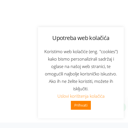
Upotreba web kolačića
Koristimo web kolačiće (eng. "cookies")
kako bismo personalizirali sadržaj i
oglase na našoj web stranici, te
omogućili najbolje korisničko iskustvo.
Ako ih ne želite koristiti, možete ih
isključiti.
Uslovi korištenja kolačića
Prihvati