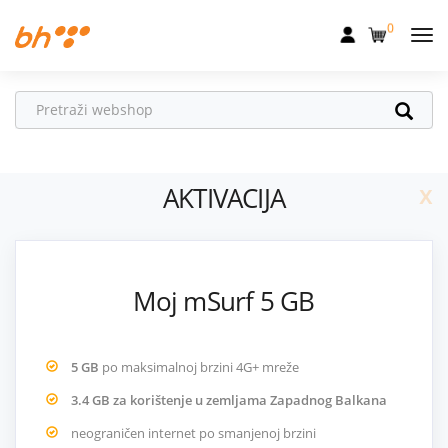
0
Mobilna
Fiksna
Internet
x
AKTIVACIJA
Televizija
Dom
Uređaji
Moj mSurf 5 GB
Pogodnosti
Akcije
5 GB
po maksimalnoj brzini 4G+ mreže
Podrška
3.4 GB za korištenje u zemljama Zapadnog Balkana
neograničen internet po smanjenoj brzini