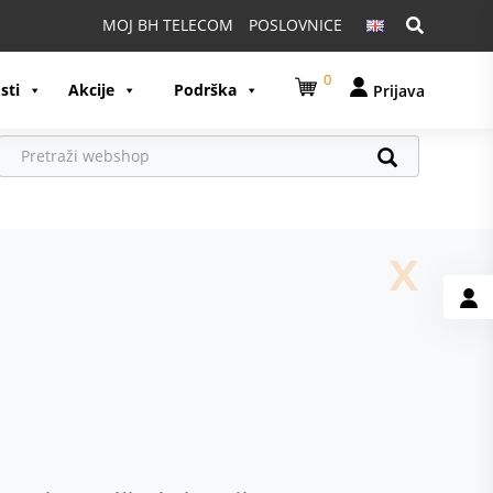
Pretraga:
MOJ BH TELECOM
POSLOVNICE
0
sti
Akcije
Podrška
Prijava
x