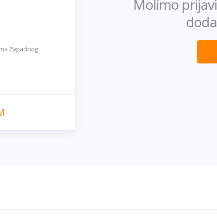
Molimo prijavi 
doda
jama Zapadnog
M