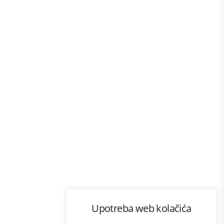
Program lojalnosti
Upotreba web kolačića
ecom
Bonus plus