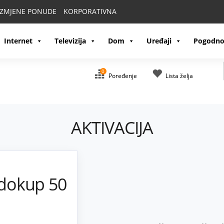
IZMJENE PONUDE
KORPORATIVNA
Internet
Televizija
Dom
Uređaji
Pogodno
0
Poređenje
Lista želja
AKTIVACIJA
 dokup 50