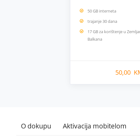
50 GB interneta
trajanje 30 dana
17 GB za korištenje u Zeml
Balkana
50,00 K
O dokupu
Aktivacija mobitelom