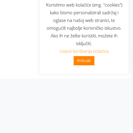
usluga
Prijava za newsletter
Koristimo web kolačiće (eng. "cookies")
kako bismo personalizirali sadržaj i
oglase na našoj web stranici, te
Telecom
omogućili najbolje korisničko iskustvo.
Ako ih ne želite koristiti, možete ih
isključiti.
Uslovi korištenja kolačića
Prihvati
👋 Zdravo, kako mogu pomoći