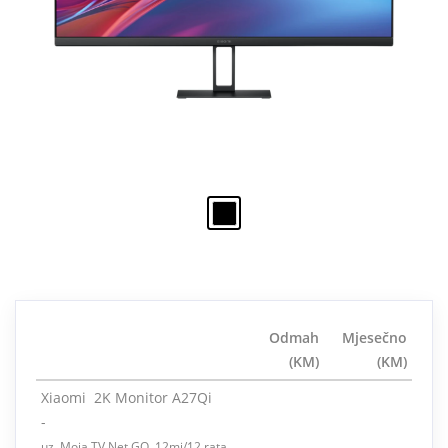
Odmah
Mjesečno
(KM)
(KM)
Xiaomi 2K Monitor A27Qi
-
uz Moja TV Net GO 12mj/12 rata