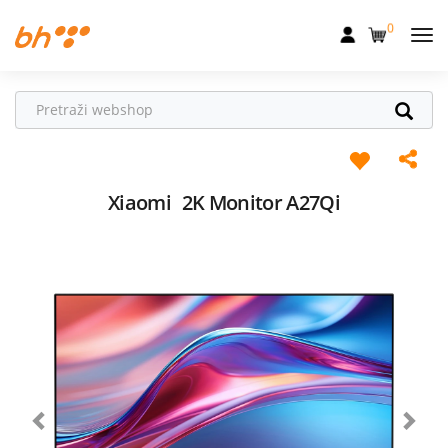
0
Mobilna
Fiksna
Internet
Televizija
Xiaomi
2K Monitor A27Qi
Dom
Uređaji
Pogodnosti
Akcije
Podrška