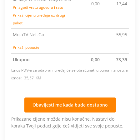
0,00
17,44
Prilagodi vrstu ugovora i ratu
Prikaži cijenu uređaja uz drugi
paket
MojaTV Net-Go
55,95
Prikaži popuste
Ukupno
0,00
73,39
Iznos PDV-a za odabrani uređaj će se obračunati u punom iznosu, a
iznosi: 35,57 KM
Obavijesti me kada bude dostupno
Prikazane cijene možda nisu konačne. Nastavi do
koraka Tvoji podaci gdje ćeš vidjeti sve svoje popuste.