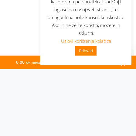
kako bismo personalizirali sadržaj i
oglase na našoj web stranici, te
omogućili najbolje korisničko iskustvo.
Ako ih ne želite koristiti, možete ih
isključiti.
Uslovi korištenja kolačića
Prihvati
0,00
73,39
KM odmah
KM/mj