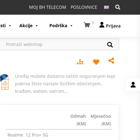
Pretraga:
MOJ BH TELECOM
POSLOVNICE
0
sti
Akcije
Podrška
Prijava
Uređaj možete dodatno zaštiti osiguranjem koje
pokriva štete nastale fizičkim oštećenjem,
krađom, vodom, vatrom…
Odmah
Mjesečno
(KM)
(KM)
Realme 12 Pro+ 5G