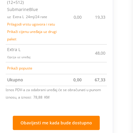
(12+512)
SubmarineBlue
uz Extra L 24mj/24 rate
0,00
19,33
Prilagodi vrstu ugovora i ratu
Prikaži cijenu uređaja uz drugi
paket
Extra L
48,00
Opcija uz uređaj
Prikaži popuste
Ukupno
0,00
67,33
Iznos PDV-a za odabrani uređaj će se obračunati u punom
iznosu, a iznosi: 78,88 KM
Obavijesti me kada bude dostupno