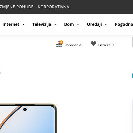
IZMJENE PONUDE
KORPORATIVNA
Internet
Televizija
Dom
Uređaji
Pogodno
0
Poređenje
Lista želja
)