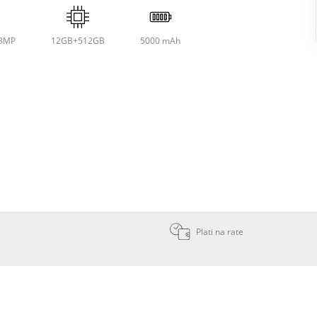
8MP
12GB+512GB
5000 mAh
Plati na rate