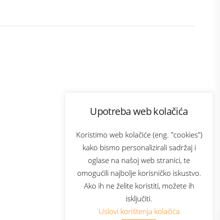
Program lojalnosti
Upotreba web kolačića
ecom
Bonus plus
usluga
Prijava za newsletter
Koristimo web kolačiće (eng. "cookies")
kako bismo personalizirali sadržaj i
oglase na našoj web stranici, te
Telecom
omogućili najbolje korisničko iskustvo.
Ako ih ne želite koristiti, možete ih
isključiti.
Uslovi korištenja kolačića