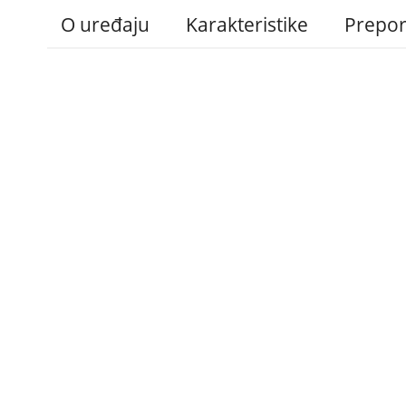
O uređaju
Karakteristike
Prepo
Administracija
B2B
Nabavke i pozivi
Veleprodaja
Karijera
Partneri
Pristup informacijama
Sponzorstva
Arhiva vijesti
Donacije
Arhiva obavijesti
BH Telecom i SFF – 
filmske priče