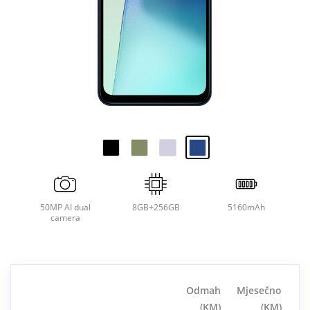
50MP AI dual
8GB+256GB
5160mAh
camera
Odmah
Mjesečno
(KM)
(KM)