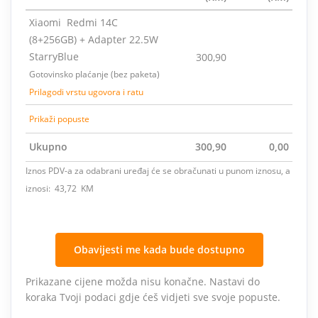
Xiaomi Redmi 14C
(8+256GB) + Adapter 22.5W
StarryBlue
300,90
Gotovinsko plaćanje (bez paketa)
Prilagodi vrstu ugovora i ratu
Prikaži popuste
Ukupno
300,90
0,00
Iznos PDV-a za odabrani uređaj će se obračunati u punom iznosu, a
iznosi: 43,72 KM
Obavijesti me kada bude dostupno
Prikazane cijene možda nisu konačne. Nastavi do
koraka Tvoji podaci gdje ćeš vidjeti sve svoje popuste.