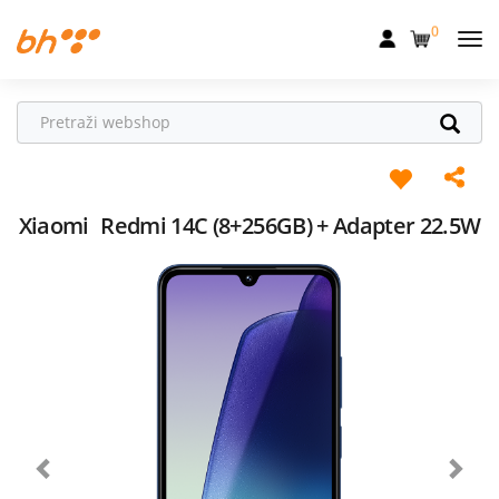
0
Mobilna
Fiksna
Internet
Televizija
Xiaomi
Redmi 14C (8+256GB) + Adapter 22.5W
Dom
Uređaji
Pogodnosti
Akcije
Podrška