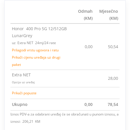
Odmah
Mjesečno
(KM)
(KM)
Honor 400 Pro 5G 12/512GB
LunarGrey
uz Extra NET 24mj/24 rate
0,00
50,54
Prilagodi vrstu ugovora i ratu
Prikaži cijenu uređaja uz drugi
paket
Extra NET
28,00
Opcija uz uređaj
Prikaži popuste
Ukupno
0,00
78,54
Iznos PDV-a za odabrani uređaj će se obračunati u punom iznosu, a
iznosi: 206,21 KM