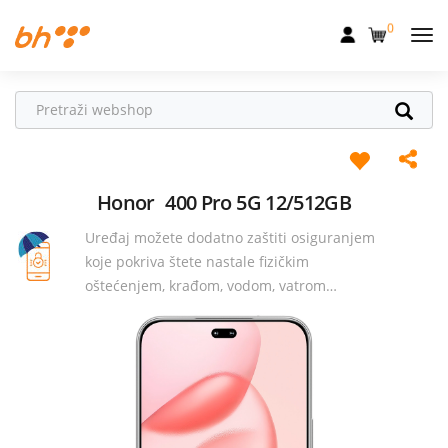
0
Mobilna
Fiksna
Internet
Televizija
Honor
400 Pro 5G 12/512GB
Uređaj možete dodatno zaštiti osiguranjem
Dom
koje pokriva štete nastale fizičkim
Uređaji
oštećenjem, krađom, vodom, vatrom…
Pogodnosti
Akcije
Podrška