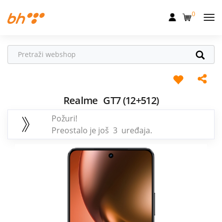
0
Mobilna
Fiksna
Internet
Televizija
Realme
GT7 (12+512)
Požuri!
Dom
Preostalo je još 3 uređaja.
Uređaji
Pogodnosti
Akcije
Podrška