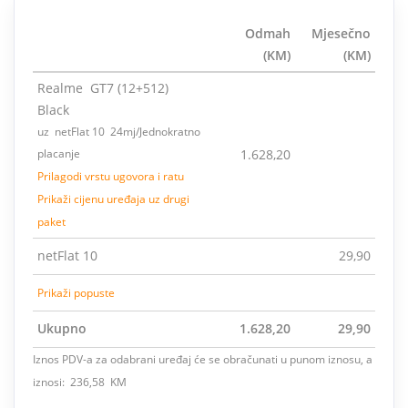
Odmah
Mjesečno
(KM)
(KM)
Realme GT7 (12+512)
Black
uz netFlat 10 24mj/Jednokratno
placanje
1.628,20
Prilagodi vrstu ugovora i ratu
Prikaži cijenu uređaja uz drugi
paket
netFlat 10
29,90
Prikaži popuste
Ukupno
1.628,20
29,90
Iznos PDV-a za odabrani uređaj će se obračunati u punom iznosu, a
iznosi: 236,58 KM