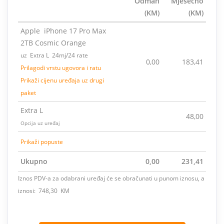
Odmah
Mjesečno
(KM)
(KM)
Apple iPhone 17 Pro Max
2TB Cosmic Orange
uz Extra L 24mj/24 rate
0,00
183,41
Prilagodi vrstu ugovora i ratu
Prikaži cijenu uređaja uz drugi
paket
Extra L
48,00
Opcija uz uređaj
Prikaži popuste
Ukupno
0,00
231,41
Iznos PDV-a za odabrani uređaj će se obračunati u punom iznosu, a
iznosi: 748,30 KM