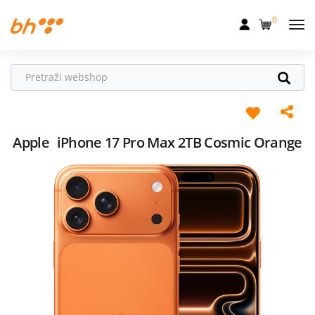
0
Mobilna
Fiksna
Internet
Televizija
Apple
iPhone 17 Pro Max 2TB Cosmic Orange
Dom
Uređaji
Pogodnosti
Akcije
Podrška