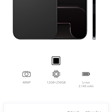
48MP
12GB+256GB
Li-ion
3.149 mAh