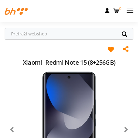
0
Mobilna
Fiksna
Internet
Televizija
Xiaomi
Redmi Note 15 (8+256GB)
Dom
Uređaji
Pogodnosti
Akcije
Podrška