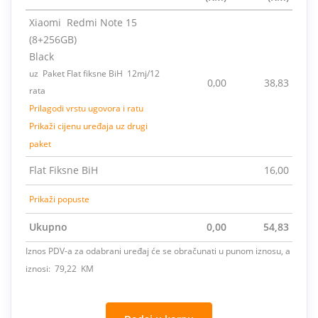
Xiaomi Redmi Note 15
(8+256GB)
Black
uz Paket Flat fiksne BiH 12mj/12
0,00
38,83
rata
Prilagodi vrstu ugovora i ratu
Prikaži cijenu uređaja uz drugi
paket
Flat Fiksne BiH
16,00
Prikaži popuste
Ukupno
0,00
54,83
Iznos PDV-a za odabrani uređaj će se obračunati u punom iznosu, a
iznosi: 79,22 KM