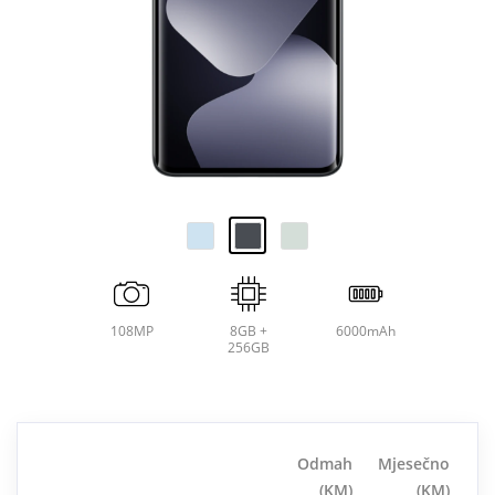
108MP
8GB +
6000mAh
256GB
Odmah
Mjesečno
(KM)
(KM)