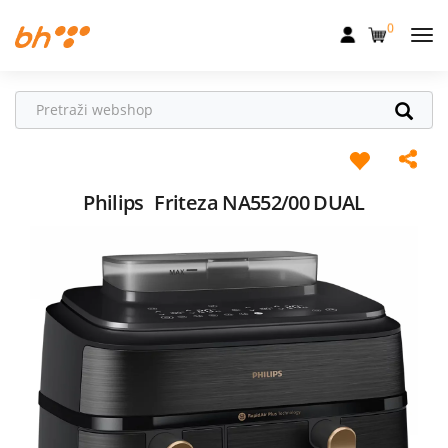
0
Mobilna
Fiksna
Internet
Televizija
Philips
Friteza NA552/00 DUAL
Dom
Uređaji
Pogodnosti
Akcije
Podrška