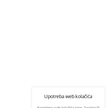
Upotreba web kolačića
Koristimo web kolačiće (eng. "cookies")