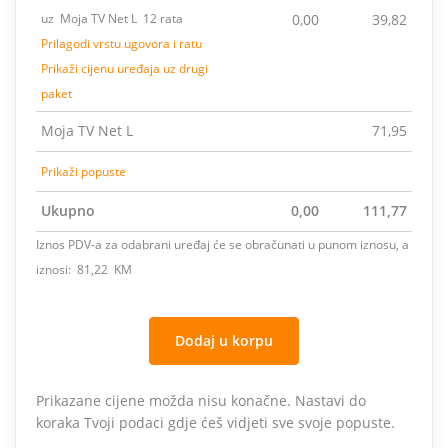
uz Moja TV Net L 12 rata
0,00
39,82
Prilagodi vrstu ugovora i ratu
Prikaži cijenu uređaja uz drugi
paket
Moja TV Net L
71,95
Prikaži popuste
Ukupno
0,00
111,77
Iznos PDV-a za odabrani uređaj će se obračunati u punom iznosu, a
iznosi: 81,22 KM
Dodaj u korpu
Prikazane cijene možda nisu konačne. Nastavi do
koraka Tvoji podaci gdje ćeš vidjeti sve svoje popuste.