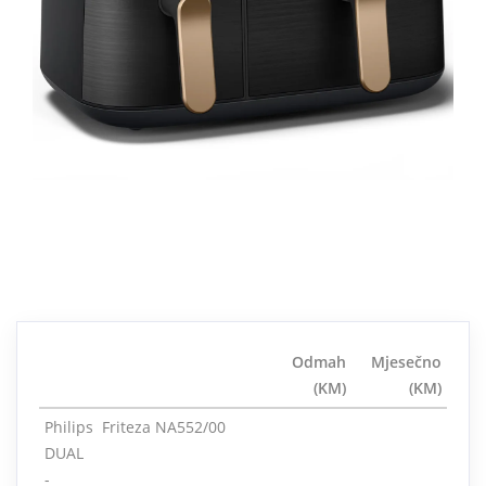
Odmah
Mjesečno
(KM)
(KM)
Philips Friteza NA552/00
DUAL
-