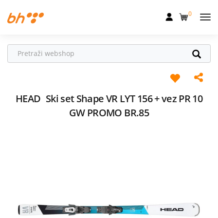
0
Mobilna
Fiksna
Internet
Televizija
HEAD
Ski set Shape VR LYT 156 + vez PR 10
GW PROMO BR.85
Dom
Uređaji
Pogodnosti
Akcije
Podrška