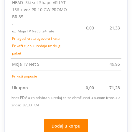
HEAD Ski set Shape VR LYT
156 + vez PR 10 GW PROMO
BR.85
-
0,00
21,33
uz Moja TV Net S 24 rate
Prilagodi vrstu ugovora i ratu
Prikaži cijenu uređaja uz drugi
paket
Moja TV Net S
49,95
Prikaži popuste
Ukupno
0,00
71,28
Iznos PDV-a za odabrani uređaj će se obračunati u punom iznosu, a
iznosi: 87,03 KM
Dodaj u korpu