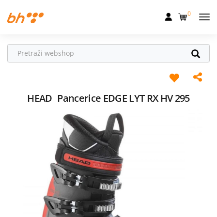
0
Mobilna
Fiksna
Internet
Televizija
HEAD
Pancerice EDGE LYT RX HV 295
Dom
Uređaji
Pogodnosti
Akcije
Podrška