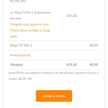
RX HV 295
-
uz Moja TV Net S Jednokratno
415,00
placanje
Prilagodi vrstu ugovora i ratu
Prikaži cijenu uređaja uz drugi
paket
Moja TV Net S
49,95
Prikaži popuste
Ukupno
415,00
49,95
Iznos PDV-a za odabrani uređaj će se obračunati u punom iznosu, a
iznosi: 60,30 KM
Dodaj u korpu