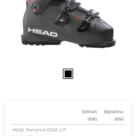
Odmah
Mjesečno
(KM)
(KM)
HEAD Pancerice EDGE LYT