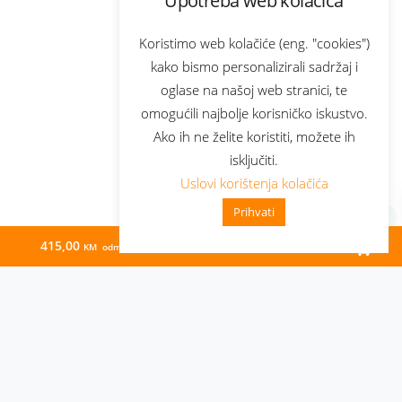
Upotreba web kolačića
Koristimo web kolačiće (eng. "cookies")
kako bismo personalizirali sadržaj i
oglase na našoj web stranici, te
omogućili najbolje korisničko iskustvo.
Ako ih ne želite koristiti, možete ih
isključiti.
Uslovi korištenja kolačića
Prihvati
415,00
74,00
KM odmah
KM/mj