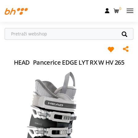
0
Mobilna
Fiksna
Internet
Televizija
HEAD
Pancerice EDGE LYT RX W HV 265
Dom
Uređaji
Pogodnosti
Akcije
Podrška