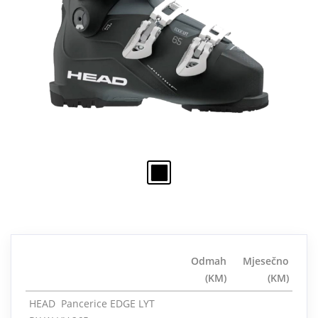
Odmah
Mjesečno
(KM)
(KM)
HEAD Pancerice EDGE LYT