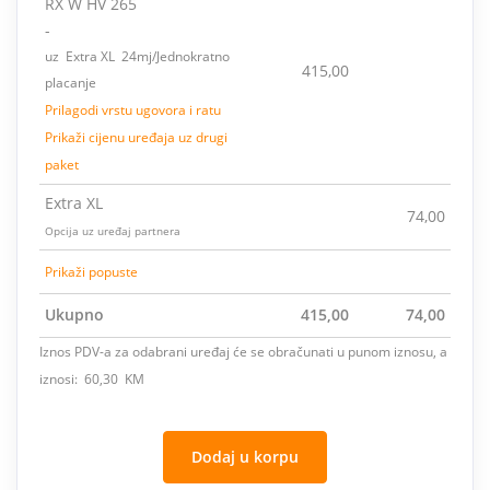
RX W HV 265
-
uz Extra XL 24mj/Jednokratno
415,00
placanje
Prilagodi vrstu ugovora i ratu
Prikaži cijenu uređaja uz drugi
paket
Extra XL
74,00
Opcija uz uređaj partnera
Prikaži popuste
Ukupno
415,00
74,00
Iznos PDV-a za odabrani uređaj će se obračunati u punom iznosu, a
iznosi: 60,30 KM
Dodaj u korpu