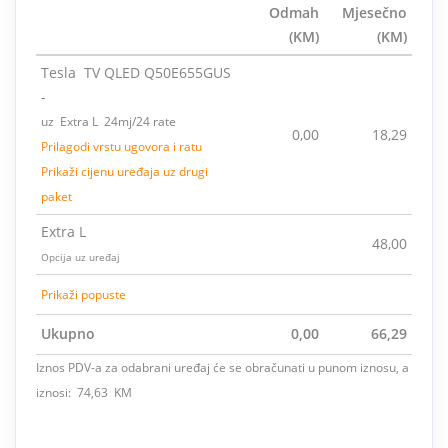
Odmah
Mjesečno
(KM)
(KM)
Tesla TV QLED Q50E655GUS
-
uz Extra L 24mj/24 rate
0,00
18,29
Prilagodi vrstu ugovora i ratu
Prikaži cijenu uređaja uz drugi
paket
Extra L
48,00
Opcija uz uređaj
Prikaži popuste
Ukupno
0,00
66,29
Iznos PDV-a za odabrani uređaj će se obračunati u punom iznosu, a
iznosi: 74,63 KM