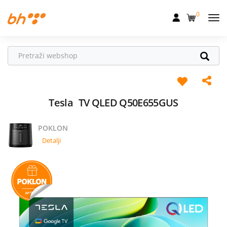
0
Mobilna
Fiksna
Internet
Televizija
Tesla
TV QLED Q50E655GUS
Dom
POKLON
Uređaji
Detalji
Pogodnosti
Akcije
Podrška