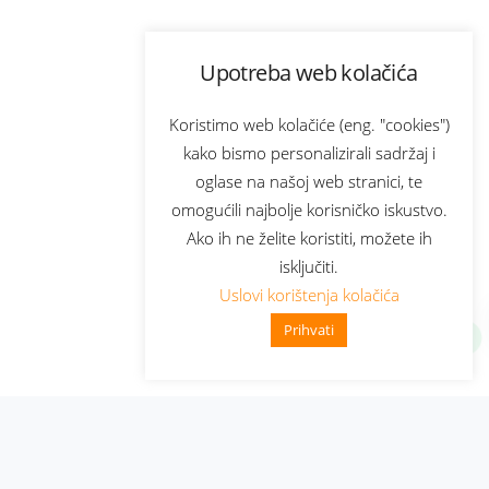
Upotreba web kolačića
Koristimo web kolačiće (eng. "cookies")
kako bismo personalizirali sadržaj i
oglase na našoj web stranici, te
omogućili najbolje korisničko iskustvo.
Ako ih ne želite koristiti, možete ih
isključiti.
Uslovi korištenja kolačića
Prihvati