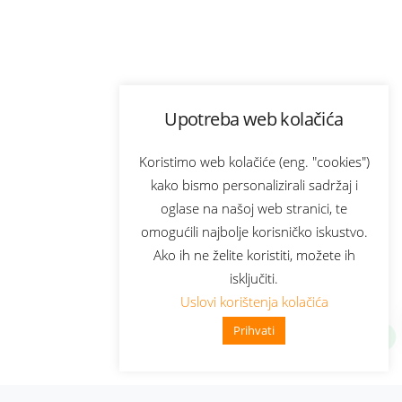
Upotreba web kolačića
Koristimo web kolačiće (eng. "cookies")
kako bismo personalizirali sadržaj i
oglase na našoj web stranici, te
omogućili najbolje korisničko iskustvo.
Ako ih ne želite koristiti, možete ih
isključiti.
Uslovi korištenja kolačića
Prihvati