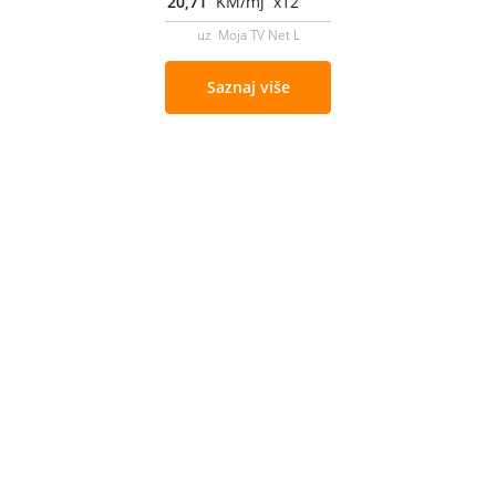
20,71
KM/mj x12
uz Moja TV Net L
Saznaj više