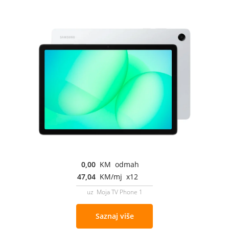
0,00
KM odmah
47,04
KM/mj x12
uz Moja TV Phone 1
Saznaj više