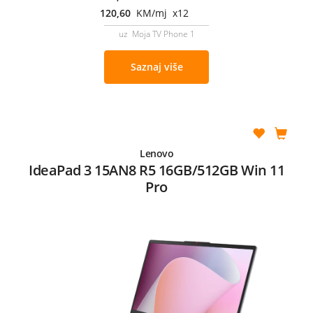
120,60
KM/mj x12
uz Moja TV Phone 1
Saznaj više
Lenovo
IdeaPad 3 15AN8 R5 16GB/512GB Win 11
Pro