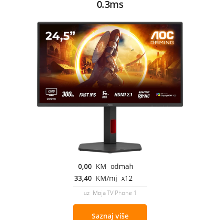
0.3ms
0,00
KM odmah
33,40
KM/mj x12
uz Moja TV Phone 1
Saznaj više