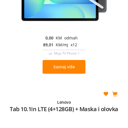
0,00
KM odmah
89,01
KM/mj x12
uz Moja TV Phone 1
Saznaj više
Lenovo
Tab 10.1in LTE (4+128GB) + Maska i olovka