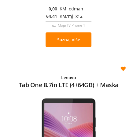
0,00
KM odmah
64,41
KM/mj x12
uz Moja TV Phone 1
Saznaj više
Lenovo
Tab One 8.7in LTE (4+64GB) + Maska