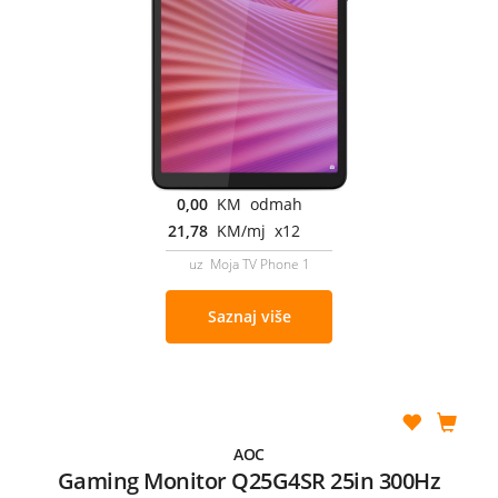
0,00
KM odmah
21,78
KM/mj x12
uz Moja TV Phone 1
Saznaj više
AOC
Gaming Monitor Q25G4SR 25in 300Hz