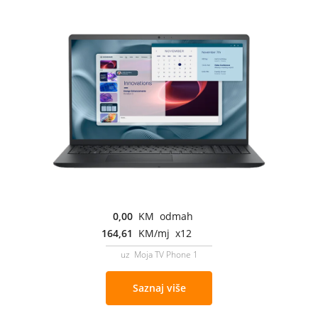
0,00
KM odmah
164,61
KM/mj x12
uz Moja TV Phone 1
Saznaj više