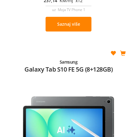
237,14
KM/mj x12
uz Moja TV Phone 1
Saznaj više
Samsung
Galaxy Tab S10 FE 5G (8+128GB)