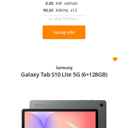
0,00
KM odmah
90,65
KM/mj x12
uz Moja TV Phone 1
Saznaj više
Samsung
Galaxy Tab S10 Lite 5G (6+128GB)