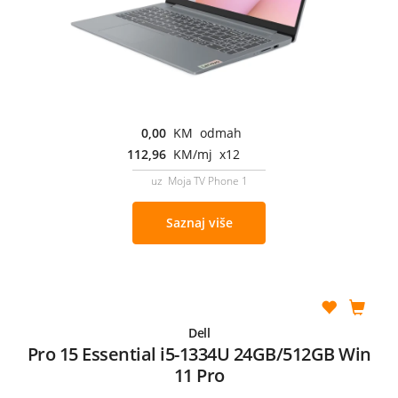
0,00
KM odmah
112,96
KM/mj x12
uz Moja TV Phone 1
Saznaj više
Dell
Pro 15 Essential i5-1334U 24GB/512GB Win
11 Pro