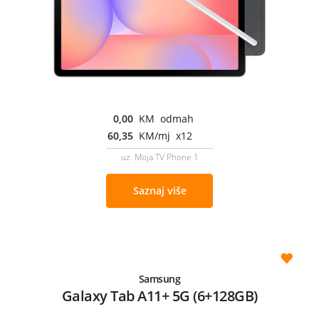
0,00
KM odmah
60,35
KM/mj x12
uz Moja TV Phone 1
Saznaj više
Samsung
Galaxy Tab A11+ 5G (6+128GB)