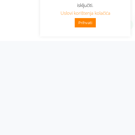
isključiti.
Uslovi korištenja kolačića
Prihvati
Administracija
Nabavke i pozivi
Karijera