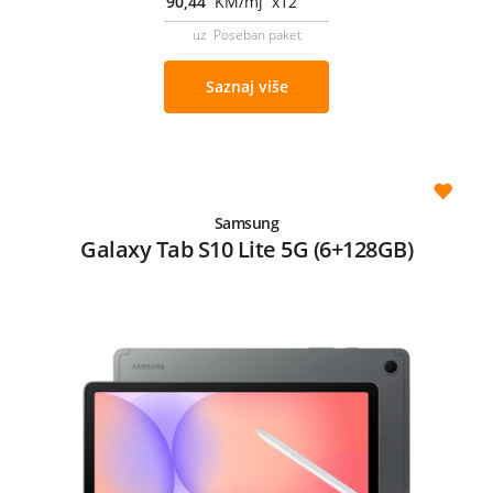
90,44
KM/mj x12
uz Poseban paket
Saznaj više
Samsung
Galaxy Tab S10 Lite 5G (6+128GB)