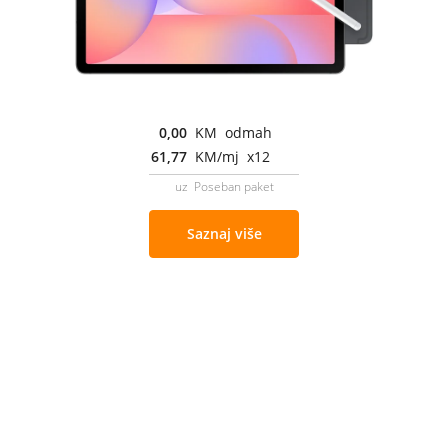
0,00
KM odmah
61,77
KM/mj x12
uz Poseban paket
Saznaj više