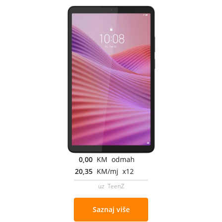
0,00
KM odmah
20,35
KM/mj x12
uz TeenZ
Saznaj više