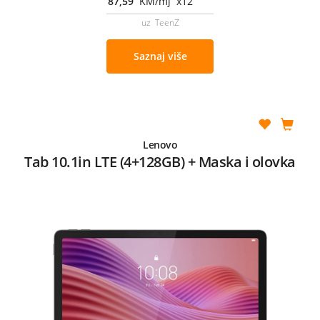
87,59
KM/mj x12
uz TeenZ
Saznaj više
Lenovo
Tab 10.1in LTE (4+128GB) + Maska i olovka