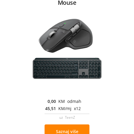
Mouse
0,00
KM odmah
45,51
KM/mj x12
uz TeenZ
Saznaj više