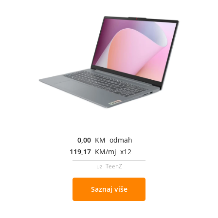
0,00
KM odmah
119,17
KM/mj x12
uz TeenZ
Saznaj više