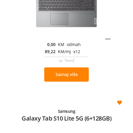
0,00
KM odmah
89,22
KM/mj x12
uz TeenZ
Saznaj više
Samsung
Galaxy Tab S10 Lite 5G (6+128GB)