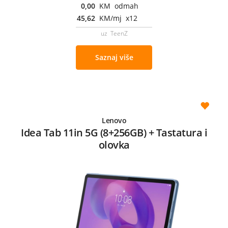
0,00
KM odmah
45,62
KM/mj x12
uz TeenZ
Saznaj više
Lenovo
Idea Tab 11in 5G (8+256GB) + Tastatura i
olovka