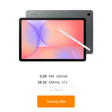
0,00
KM odmah
58,92
KM/mj x12
uz TeenZ
Saznaj više