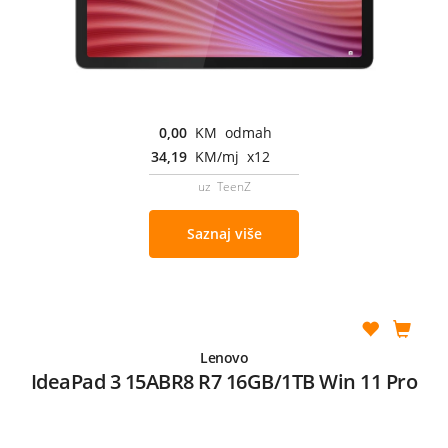
0,00
KM odmah
34,19
KM/mj x12
uz TeenZ
Saznaj više
Lenovo
IdeaPad 3 15ABR8 R7 16GB/1TB Win 11 Pro