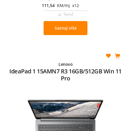
111,54
KM/mj x12
uz TeenZ
Saznaj više
Lenovo
IdeaPad 1 15AMN7 R3 16GB/512GB Win 11
Pro