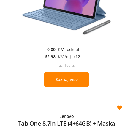
0,00
KM odmah
62,98
KM/mj x12
uz TeenZ
Saznaj više
Lenovo
Tab One 8.7in LTE (4+64GB) + Maska