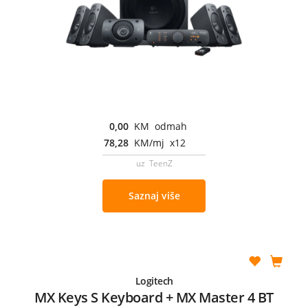
0,00
KM odmah
78,28
KM/mj x12
uz TeenZ
Saznaj više
Logitech
MX Keys S Keyboard + MX Master 4 BT