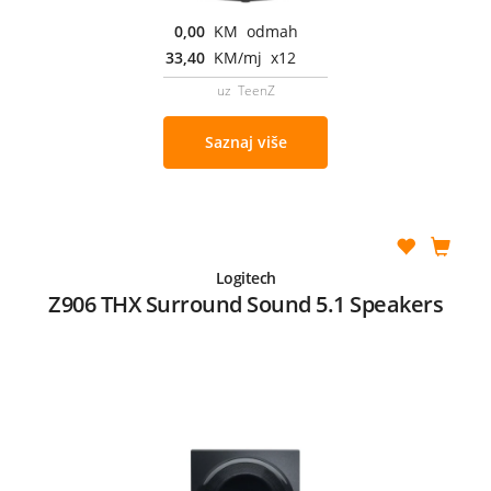
0,00
KM odmah
33,40
KM/mj x12
uz TeenZ
Saznaj više
Logitech
Z906 THX Surround Sound 5.1 Speakers