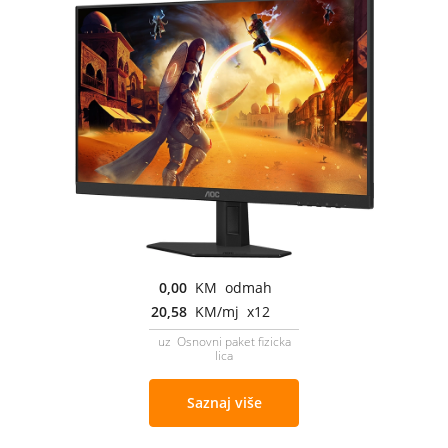
0,00
KM odmah
20,58
KM/mj x12
uz Osnovni paket fizicka
lica
Saznaj više