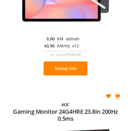
0,00
KM odmah
43,96
KM/mj x12
uz Extra PREMIUM
Saznaj više
AOC
Gaming Monitor 24G4HRE 23.8in 200Hz
0.5ms