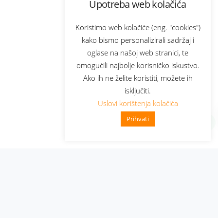
Upotreba web kolačića
Koristimo web kolačiće (eng. "cookies")
kako bismo personalizirali sadržaj i
oglase na našoj web stranici, te
omogućili najbolje korisničko iskustvo.
Ako ih ne želite koristiti, možete ih
isključiti.
Uslovi korištenja kolačića
Prihvati