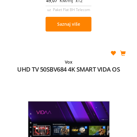
49,07
KM/mj x12
uz Paket Flat BH Telecom
Saznaj više
Vox
UHD TV 50SBV684 4K SMART VIDA OS