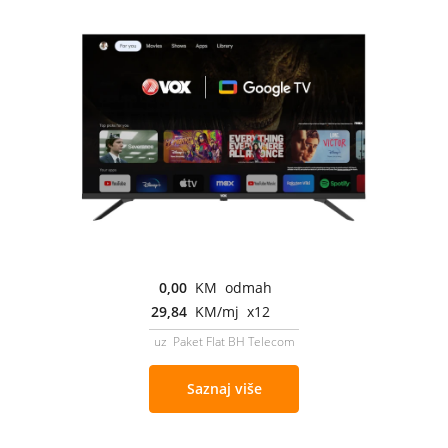
0,00
KM odmah
29,84
KM/mj x12
uz Paket Flat BH Telecom
Saznaj više