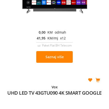
0,00
KM odmah
41,95
KM/mj x12
uz Paket Flat BH Telecom
Saznaj više
Vox
UHD LED TV 43GTU090 4K SMART GOOGLE