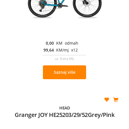
0,00
KM odmah
99,64
KM/mj x12
uz Extra XXL
Saznaj više
HEAD
Granger JOY HE25203/29/52Grey/Pink