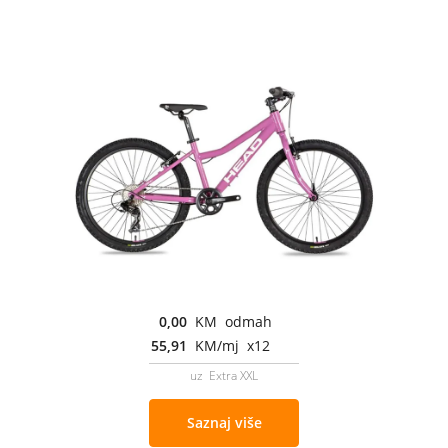
0,00
KM odmah
55,91
KM/mj x12
uz Extra XXL
Saznaj više