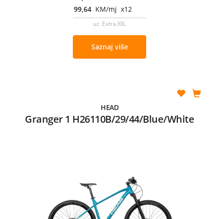
99,64
KM/mj x12
uz Extra XXL
Saznaj više
HEAD
Granger 1 H26110B/29/44/Blue/White