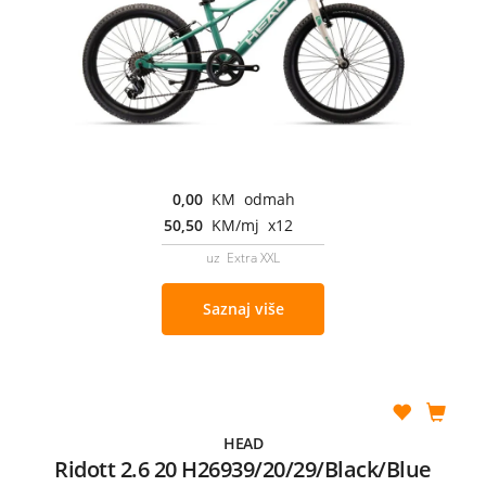
0,00
KM odmah
50,50
KM/mj x12
uz Extra XXL
Saznaj više
HEAD
Ridott 2.6 20 H26939/20/29/Black/Blue