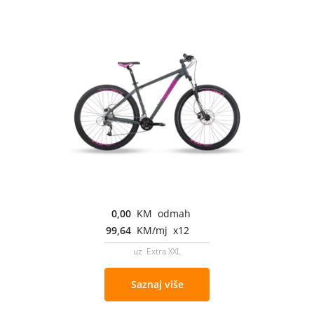
0,00
KM odmah
99,64
KM/mj x12
uz Extra XXL
Saznaj više