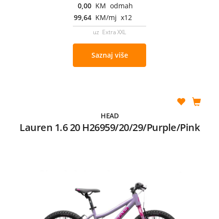
0,00
KM odmah
99,64
KM/mj x12
uz Extra XXL
Saznaj više
HEAD
Lauren 1.6 20 H26959/20/29/Purple/Pink