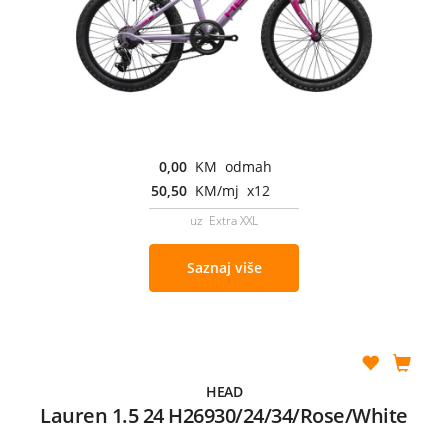
0,00
KM odmah
50,50
KM/mj x12
uz Extra XXL
Saznaj više
HEAD
Lauren 1.5 24 H26930/24/34/Rose/White