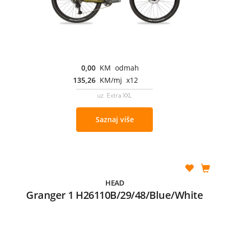
0,00
KM odmah
135,26
KM/mj x12
uz Extra XXL
Saznaj više
HEAD
Granger 1 H26110B/29/48/Blue/White