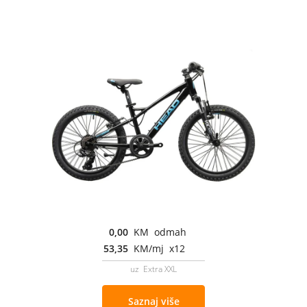
0,00
KM odmah
53,35
KM/mj x12
uz Extra XXL
Saznaj više