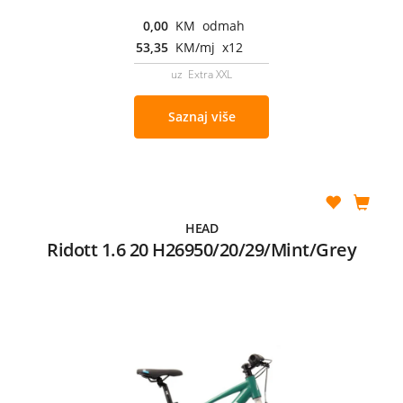
0,00
KM odmah
53,35
KM/mj x12
uz Extra XXL
Saznaj više
HEAD
Ridott 1.6 20 H26950/20/29/Mint/Grey