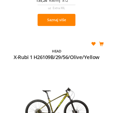
135,26
KM/mj x12
uz Extra XXL
Saznaj više
HEAD
X-Rubi 1 H26109B/29/56/Olive/Yellow