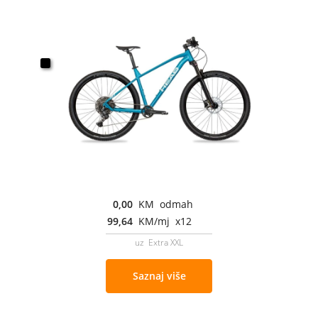
0,00
KM odmah
99,64
KM/mj x12
uz Extra XXL
Saznaj više