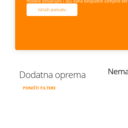
modele ostvaruješ i 365 dana besplatne zamjene ekr
Istraži ponudu
Nema 
Dodatna oprema
PONIŠTI FILTERE