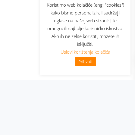
sluga
Prijava za newsletter
Koristimo web kolačiće (eng. "cookies")
kako bismo personalizirali sadržaj i
oglase na našoj web stranici, te
elecom
omogućili najbolje korisničko iskustvo.
Ako ih ne želite koristiti, možete ih
isključiti.
Uslovi korištenja kolačića
Prihvati
👋 Zdravo, kako mogu pomoći