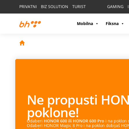
PRIVATNI
BIZ SOLUTION
TURIST
GAMING
Mobilna
Fiksna
Ne propusti
HON
poklone!
Odaberi
HONOR 600 ili HONOR 600 Pro
i na poklon
Odaberi HONOR Magic 8 Pro i na poklon dobijaš HONO