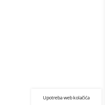
Program lojalnosti
Upotreba web kolačića
com
Bonus plus