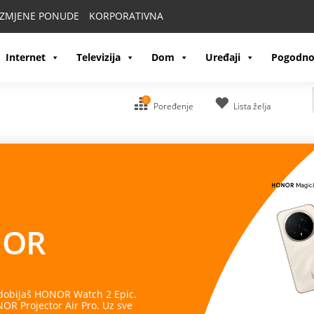
IZMJENE PONUDE
KORPORATIVNA
Internet
Televizija
Dom
Uređaji
Pogodno
0
Poređenje
Lista želja
OR
 dobijaš HONOR Watch 2 Epic.
R Projector Air Pro. Uz sve