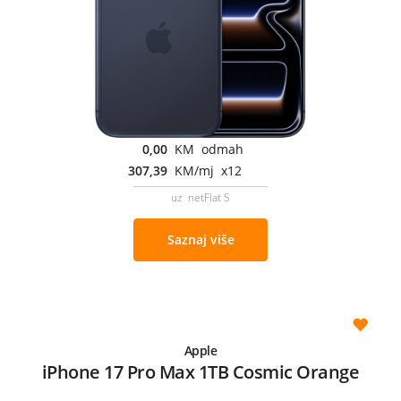
0,00
KM odmah
307,39
KM/mj x12
uz netFlat S
Saznaj više
Apple
iPhone 17 Pro Max 1TB Cosmic Orange