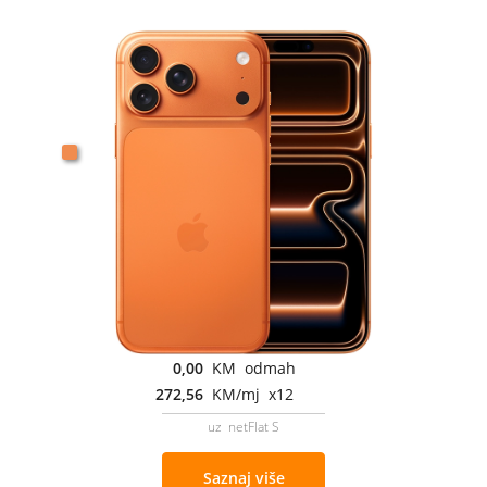
0,00
KM odmah
272,56
KM/mj x12
uz netFlat S
Saznaj više