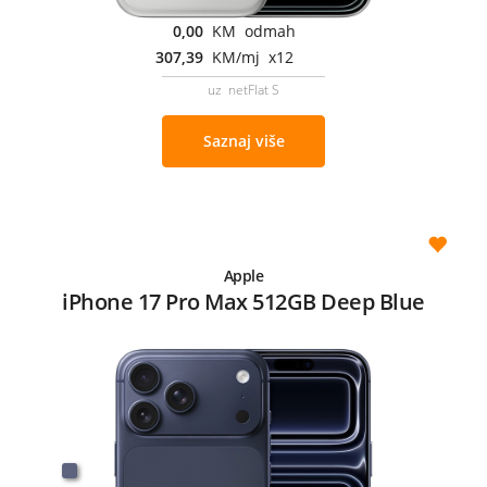
0,00
KM odmah
307,39
KM/mj x12
uz netFlat S
Saznaj više
Apple
iPhone 17 Pro Max 512GB Deep Blue