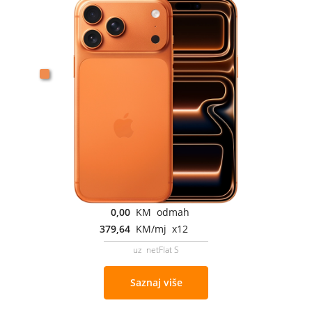
0,00
KM odmah
379,64
KM/mj x12
uz netFlat S
Saznaj više