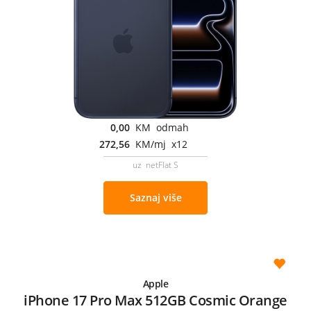
0,00
KM odmah
272,56
KM/mj x12
uz netFlat S
Saznaj više
Apple
iPhone 17 Pro Max 512GB Cosmic Orange