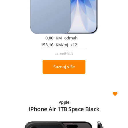
0,00
KM odmah
153,16
KM/mj x12
uz netFlat S
Saznaj više
Apple
iPhone Air 1TB Space Black