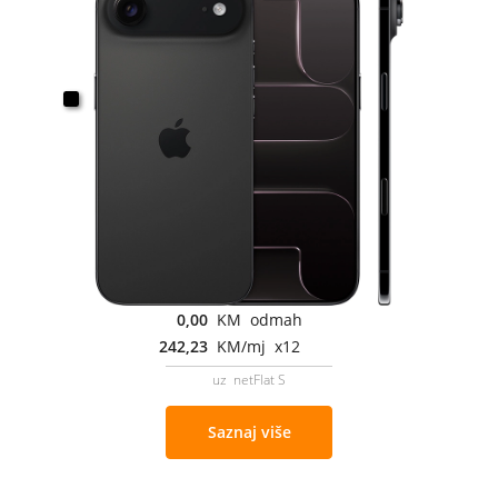
0,00
KM odmah
242,23
KM/mj x12
uz netFlat S
Saznaj više