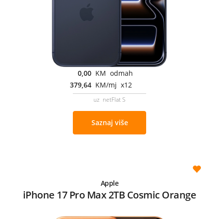
0,00
KM odmah
379,64
KM/mj x12
uz netFlat S
Saznaj više
Apple
iPhone 17 Pro Max 2TB Cosmic Orange