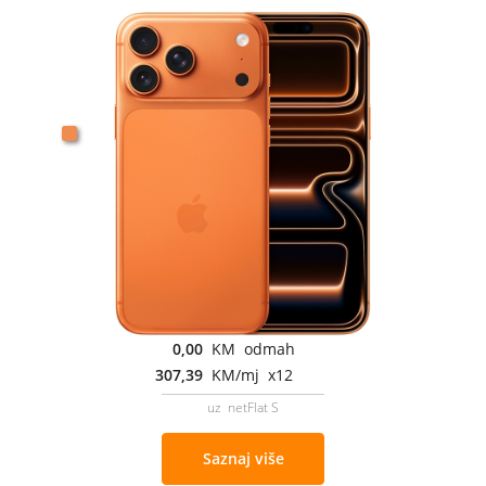
0,00
KM odmah
307,39
KM/mj x12
uz netFlat S
Saznaj više