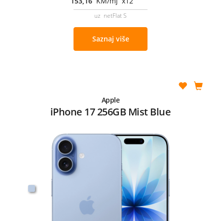
153,16
KM/mj x12
uz netFlat S
Saznaj više
Apple
iPhone 17 256GB Mist Blue