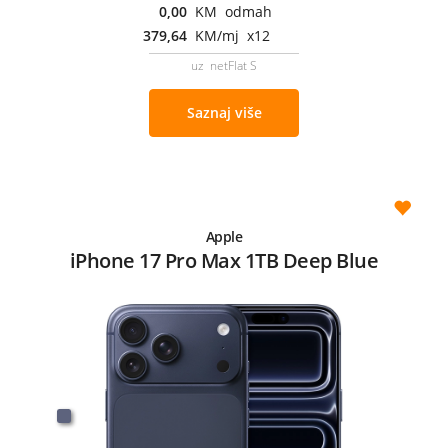
0,00
KM odmah
379,64
KM/mj x12
uz netFlat S
Saznaj više
Apple
iPhone 17 Pro Max 1TB Deep Blue