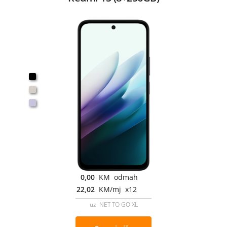
0,00
KM odmah
22,02
KM/mj x12
uz NET TO GO XL