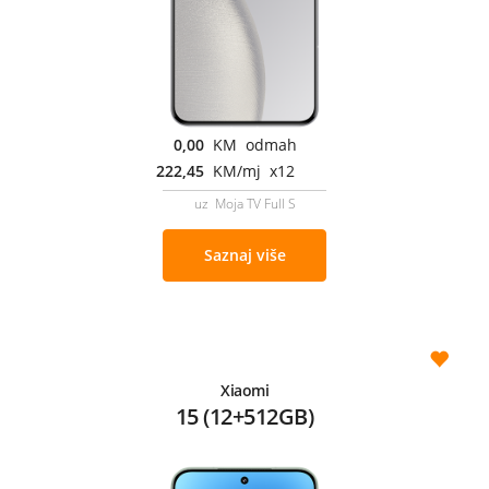
0,00
KM odmah
222,45
KM/mj x12
uz Moja TV Full S
Saznaj više
Xiaomi
15 (12+512GB)