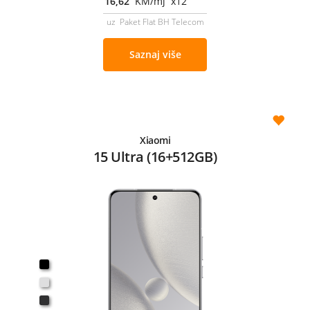
16,62
KM/mj x12
uz Paket Flat BH Telecom
Saznaj više
Xiaomi
15 Ultra (16+512GB)