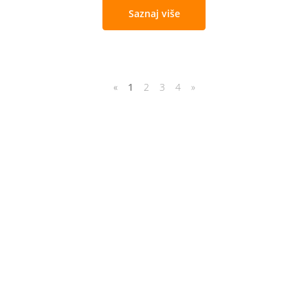
Saznaj više
«
1
2
3
4
»