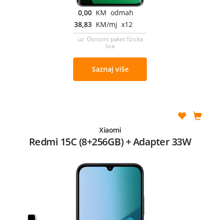
0,00
KM odmah
38,83
KM/mj x12
uz Osnovni paket fizicka
lica
Saznaj više
Xiaomi
Redmi 15C (8+256GB) + Adapter 33W