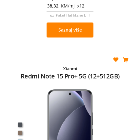
38,32
KM/mj x12
uz Paket Flat fiksne BiH
Saznaj više
Xiaomi
Redmi Note 15 Pro+ 5G (12+512GB)