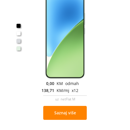
0,00
KM odmah
138,71
KM/mj x12
uz netFlat M
Saznaj više