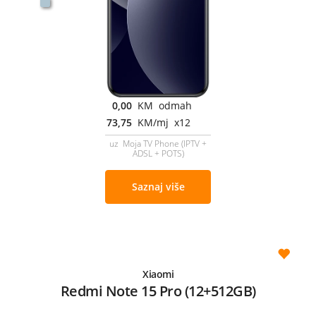
0,00
KM odmah
73,75
KM/mj x12
uz Moja TV Phone (IPTV +
ADSL + POTS)
Saznaj više
Xiaomi
Redmi Note 15 Pro (12+512GB)