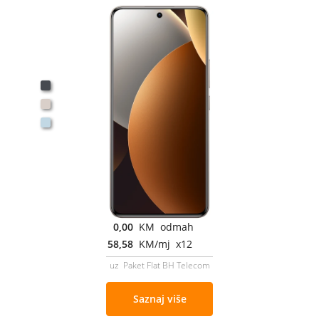
0,00
KM odmah
58,58
KM/mj x12
uz Paket Flat BH Telecom
Saznaj više