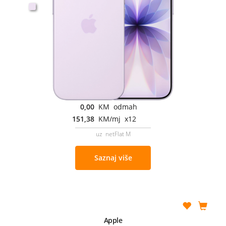
0,00
KM odmah
151,38
KM/mj x12
uz netFlat M
Saznaj više
Apple