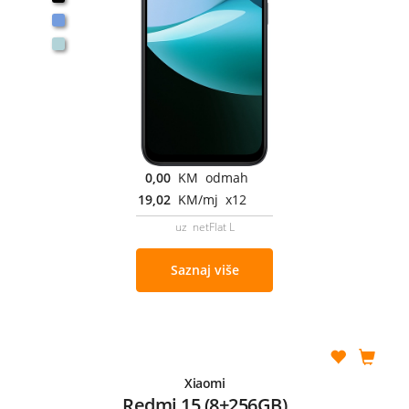
0,00
KM odmah
19,02
KM/mj x12
uz netFlat L
Saznaj više
Xiaomi
Redmi 15 (8+256GB)