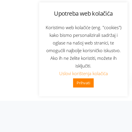
Upotreba web kolačića
Koristimo web kolačiće (eng. "cookies")
kako bismo personalizirali sadržaj i
oglase na našoj web stranici, te
omogućili najbolje korisničko iskustvo.
Ako ih ne želite koristiti, možete ih
isključiti.
Uslovi korištenja kolačića
Prihvati