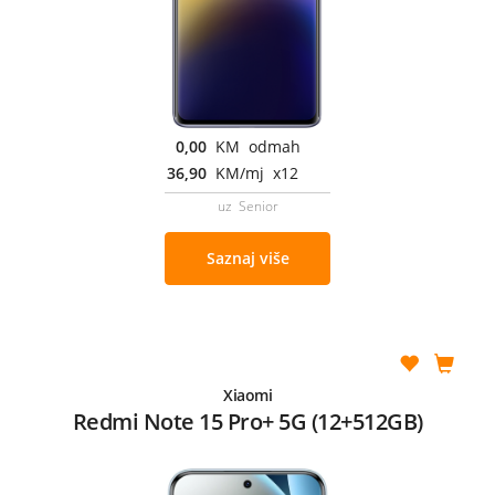
0,00
KM odmah
36,90
KM/mj x12
uz Senior
Saznaj više
Xiaomi
Redmi Note 15 Pro+ 5G (12+512GB)