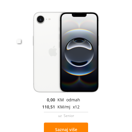
0,00
KM odmah
110,51
KM/mj x12
uz Senior
Saznaj više