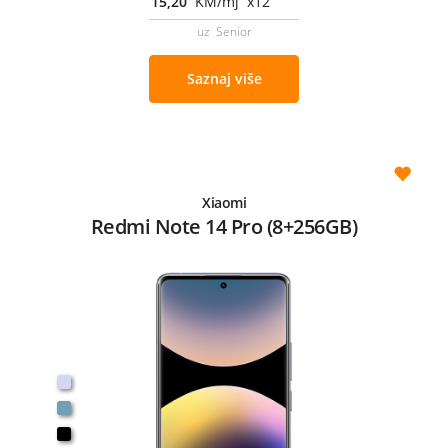
15,20
KM/mj x12
uz Senior
Saznaj više
Xiaomi
Redmi Note 14 Pro (8+256GB)