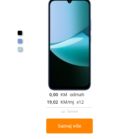
0,00
KM odmah
19,02
KM/mj x12
uz Senior
Saznaj više