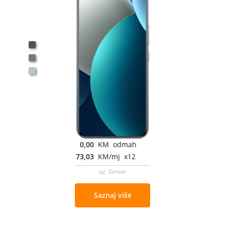
0,00
KM odmah
73,03
KM/mj x12
uz Senior
Saznaj više