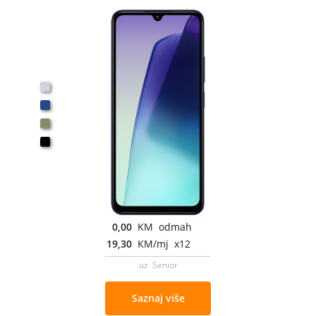
0,00
KM odmah
19,30
KM/mj x12
uz Senior
Saznaj više