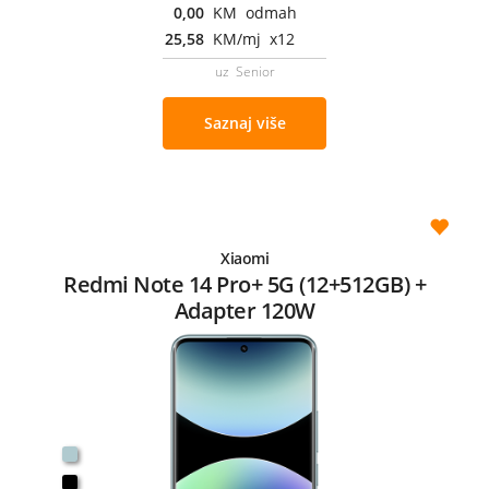
0,00
KM odmah
25,58
KM/mj x12
uz Senior
Saznaj više
Xiaomi
Redmi Note 14 Pro+ 5G (12+512GB) +
Adapter 120W