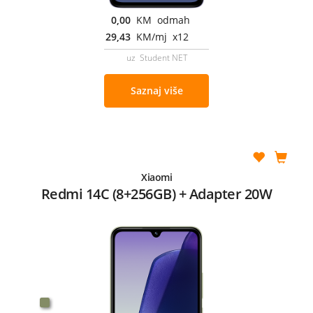
0,00
KM odmah
29,43
KM/mj x12
uz Student NET
Saznaj više
Xiaomi
Redmi 14C (8+256GB) + Adapter 20W