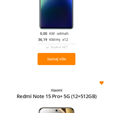
0,00
KM odmah
36,19
KM/mj x12
uz Student NET
Saznaj više
Xiaomi
Redmi Note 15 Pro+ 5G (12+512GB)