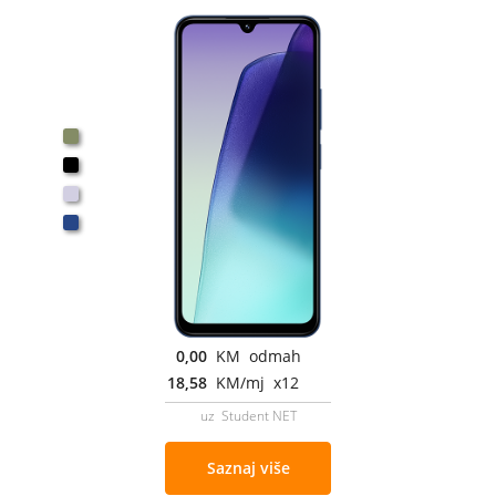
0,00
KM odmah
18,58
KM/mj x12
uz Student NET
Saznaj više