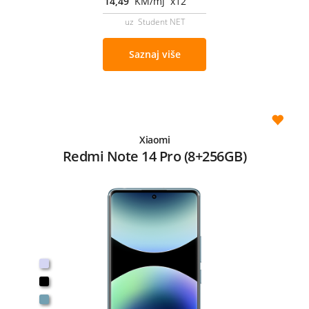
14,49
KM/mj x12
uz Student NET
Saznaj više
Xiaomi
Redmi Note 14 Pro (8+256GB)