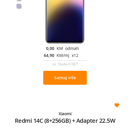
0,00
KM odmah
64,90
KM/mj x12
uz Student NET
Saznaj više
Xiaomi
Redmi 14C (8+256GB) + Adapter 22.5W