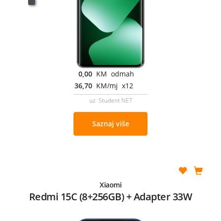
0,00
KM odmah
36,70
KM/mj x12
uz Student NET
Saznaj više
Xiaomi
Redmi 15C (8+256GB) + Adapter 33W