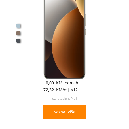
0,00
KM odmah
72,32
KM/mj x12
uz Student NET
Saznaj više