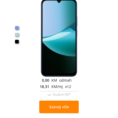
0,00
KM odmah
18,31
KM/mj x12
uz Student NET
Saznaj više