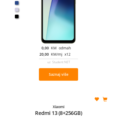
0,00
KM odmah
20,00
KM/mj x12
uz Student NET
Saznaj više
Xiaomi
Redmi 13 (8+256GB)