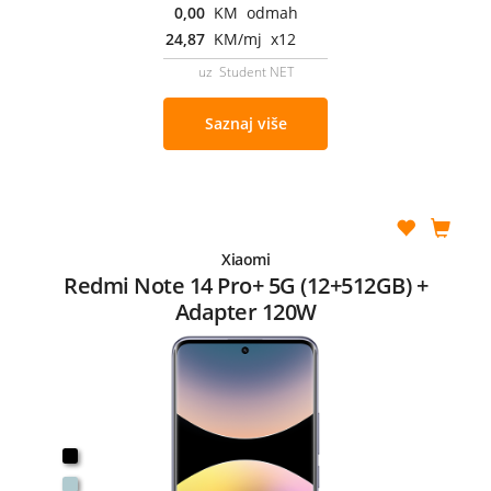
0,00
KM odmah
24,87
KM/mj x12
uz Student NET
Saznaj više
Xiaomi
Redmi Note 14 Pro+ 5G (12+512GB) +
Adapter 120W