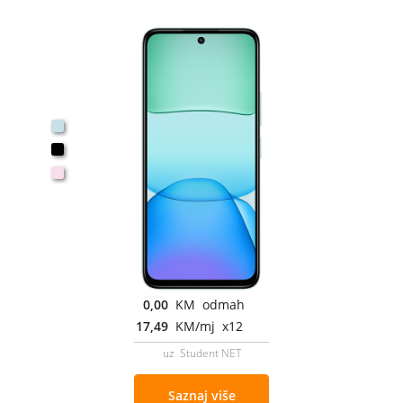
0,00
KM odmah
17,49
KM/mj x12
uz Student NET
Saznaj više