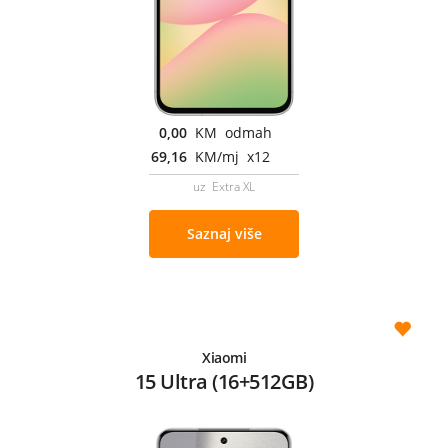
0,00
KM odmah
69,16
KM/mj x12
uz Extra XL
Saznaj više
Xiaomi
15 Ultra (16+512GB)