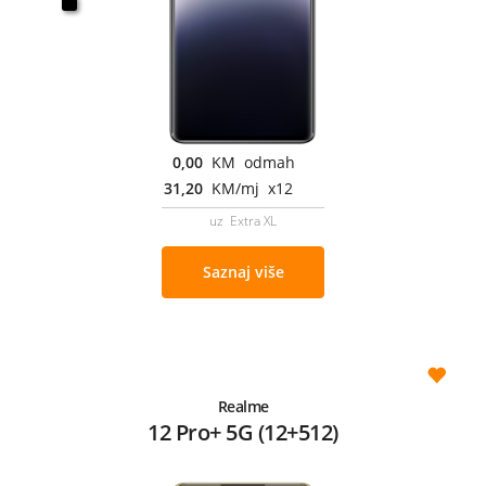
0,00
KM odmah
31,20
KM/mj x12
uz Extra XL
Saznaj više
Realme
12 Pro+ 5G (12+512)