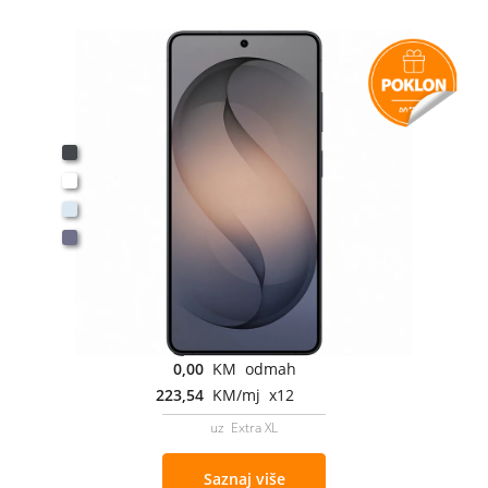
0,00
KM odmah
223,54
KM/mj x12
uz Extra XL
Saznaj više