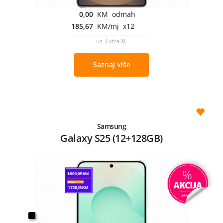
0,00
KM odmah
185,67
KM/mj x12
uz Extra XL
Saznaj više
Samsung
Galaxy S25 (12+128GB)