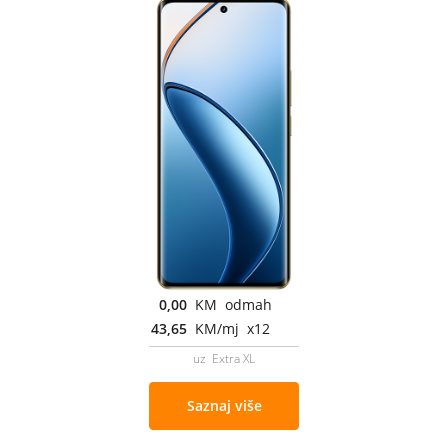
0,00
KM odmah
43,65
KM/mj x12
uz Extra XL
Saznaj više