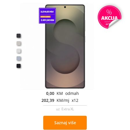
0,00
KM odmah
202,39
KM/mj x12
uz Extra XL
Saznaj više