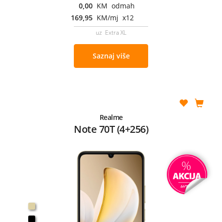
0,00
KM odmah
169,95
KM/mj x12
uz Extra XL
Saznaj više
Realme
Note 70T (4+256)