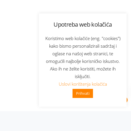
Upotreba web kolačića
Koristimo web kolačiće (eng. "cookies")
kako bismo personalizirali sadržaj i
oglase na našoj web stranici, te
omogućili najbolje korisničko iskustvo.
Ako ih ne želite koristiti, možete ih
isključiti.
Uslovi korištenja kolačića
Prihvati