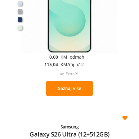
0,00
KM odmah
115,04
KM/mj x12
uz Extra XL
Saznaj više
Samsung
Galaxy S26 Ultra (12+512GB)