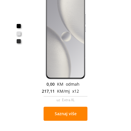
0,00
KM odmah
217,11
KM/mj x12
uz Extra XL
Saznaj više