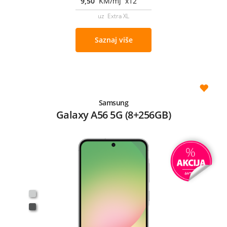
9,50
KM/mj x12
uz Extra XL
Saznaj više
Samsung
Galaxy A56 5G (8+256GB)