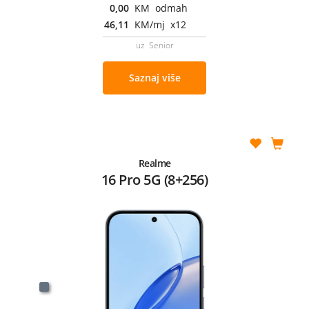
0,00
KM odmah
46,11
KM/mj x12
uz Senior
Saznaj više
Realme
16 Pro 5G (8+256)