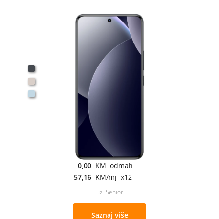
0,00
KM odmah
57,16
KM/mj x12
uz Senior
Saznaj više