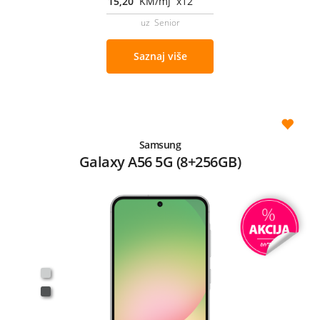
15,20
KM/mj x12
uz Senior
Saznaj više
Samsung
Galaxy A56 5G (8+256GB)