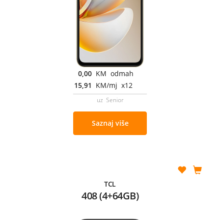
0,00
KM odmah
15,91
KM/mj x12
uz Senior
Saznaj više
TCL
408 (4+64GB)