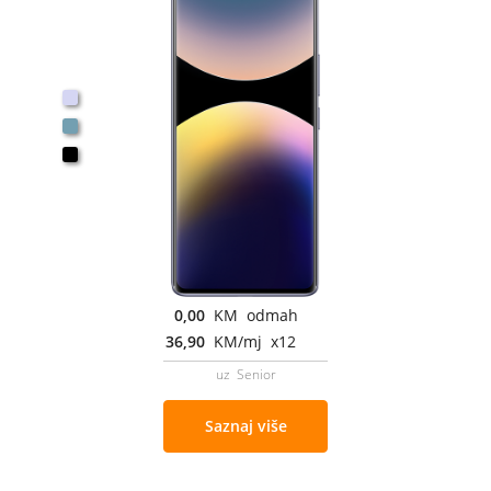
0,00
KM odmah
36,90
KM/mj x12
uz Senior
Saznaj više