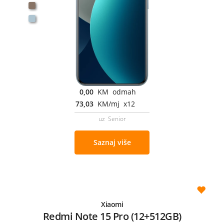
0,00
KM odmah
73,03
KM/mj x12
uz Senior
Saznaj više
Xiaomi
Redmi Note 15 Pro (12+512GB)