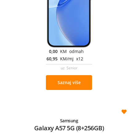
0,00
KM odmah
60,95
KM/mj x12
uz Senior
Saznaj više
Samsung
Galaxy A57 5G (8+256GB)