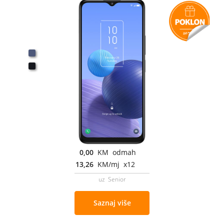
0,00
KM odmah
13,26
KM/mj x12
uz Senior
Saznaj više