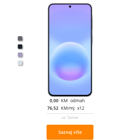
0,00
KM odmah
76,52
KM/mj x12
uz Senior
Saznaj više