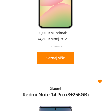
0,00
KM odmah
74,86
KM/mj x12
uz Senior
Saznaj više
Xiaomi
Redmi Note 14 Pro (8+256GB)