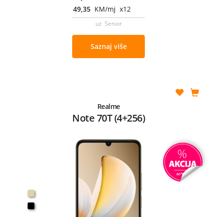
49,35
KM/mj x12
uz Senior
Saznaj više
Realme
Note 70T (4+256)