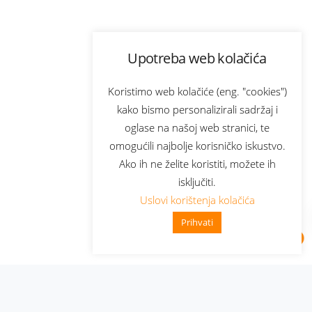
Upotreba web kolačića
Koristimo web kolačiće (eng. "cookies")
kako bismo personalizirali sadržaj i
oglase na našoj web stranici, te
omogućili najbolje korisničko iskustvo.
Ako ih ne želite koristiti, možete ih
isključiti.
Uslovi korištenja kolačića
Prihvati