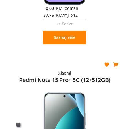
0,00
KM odmah
57,76
KM/mj x12
uz Senior
Saznaj više
Xiaomi
Redmi Note 15 Pro+ 5G (12+512GB)