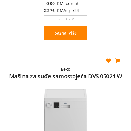
0,00
KM odmah
22,76
KM/mj x24
uz Extra M
Saznaj više
Beko
Mašina za suđe samostojeća DVS 05024 W