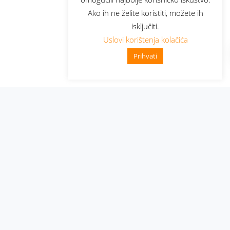
Ako ih ne želite koristiti, možete ih
isključiti.
Uslovi korištenja kolačića
Prihvati
Administracija
Nabavke i pozivi