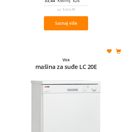
33,44
KM/mj x24
uz Extra M
Saznaj više
Vox
mašina za suđe LC 20E