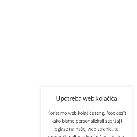
Upotreba web kolačića
Koristimo web kolačiće (eng. "cookies")
kako bismo personalizirali sadržaj i
oglase na našoj web stranici, te
omogućili najbolje korisničko iskustvo.