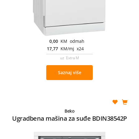
0,00
KM odmah
17,77
KM/mj x24
uz Extra M
Saznaj više
Beko
Ugradbena mašina za suđe BDIN38542P