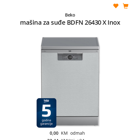
Beko
mašina za suđe BDFN 26430 X Inox
0,00
KM odmah