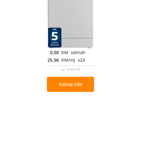
0,00
KM odmah
25,96
KM/mj x24
uz Extra M
Saznaj više