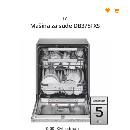
LG
Mašina za suđe DB375TXS
0,00
KM odmah