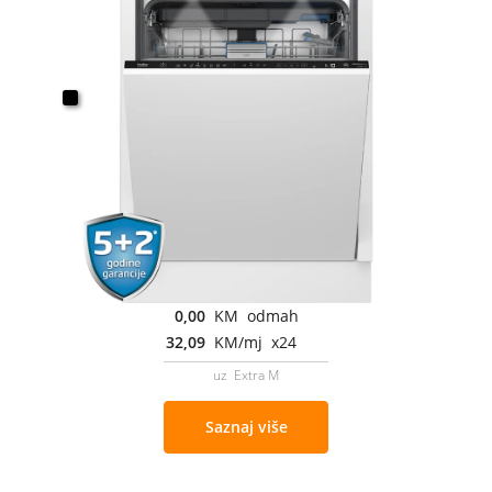
0,00
KM odmah
32,09
KM/mj x24
uz Extra M
Saznaj više