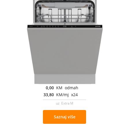
0,00
KM odmah
33,80
KM/mj x24
uz Extra M
Saznaj više