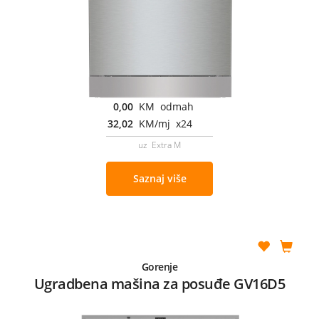
0,00
KM odmah
32,02
KM/mj x24
uz Extra M
Saznaj više
Gorenje
Ugradbena mašina za posuđe GV16D5