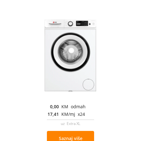
0,00
KM odmah
17,41
KM/mj x24
uz Extra XL
Saznaj više