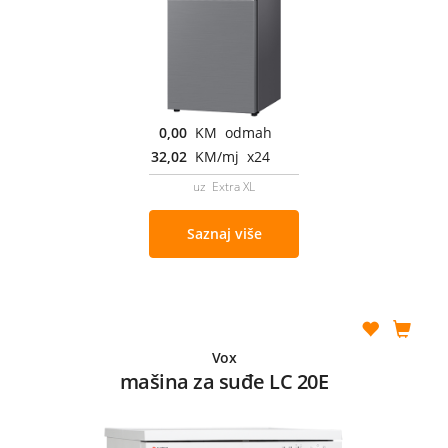
0,00
KM odmah
32,02
KM/mj x24
uz Extra XL
Saznaj više
Vox
mašina za suđe LC 20E