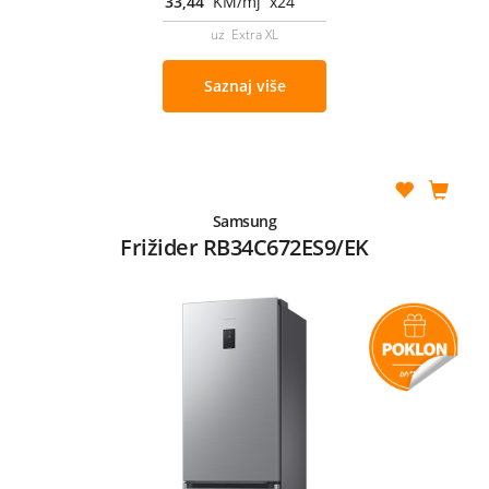
33,44
KM/mj x24
uz Extra XL
Saznaj više
Samsung
Frižider RB34C672ES9/EK