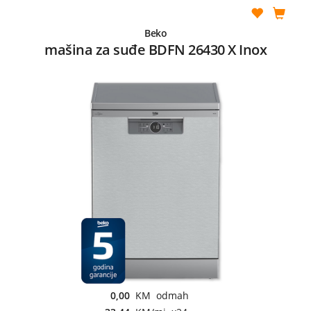
Beko
mašina za suđe BDFN 26430 X Inox
0,00
KM odmah