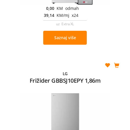
0,00
KM odmah
39,14
KM/mj x24
uz Extra XL
Saznaj više
LG
Frižider GBBSJ10EPY 1,86m