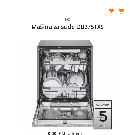
LG
Mašina za suđe DB375TXS
0,00
KM odmah