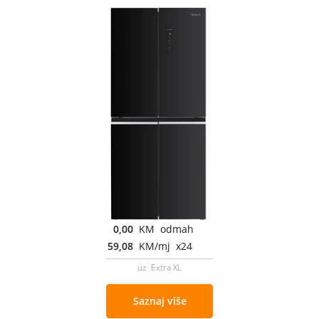
0,00
KM odmah
59,08
KM/mj x24
uz Extra XL
Saznaj više