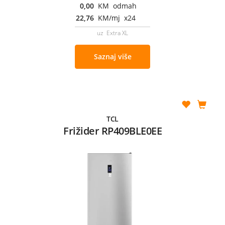
0,00
KM odmah
22,76
KM/mj x24
uz Extra XL
Saznaj više
TCL
Frižider RP409BLE0EE