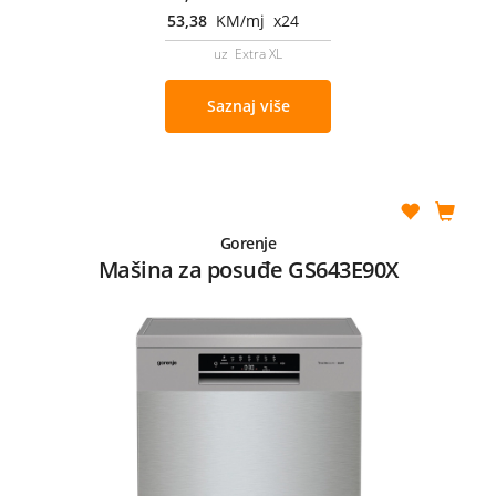
53,38
KM/mj x24
uz Extra XL
Saznaj više
Gorenje
Mašina za posuđe GS643E90X