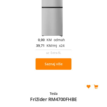
0,00
KM odmah
39,71
KM/mj x24
uz Extra XL
Saznaj više
Tesla
Frižider RM4700FHBE