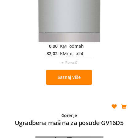
0,00
KM odmah
32,02
KM/mj x24
uz Extra XL
Saznaj više
Gorenje
Ugradbena mašina za posuđe GV16D5