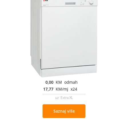
0,00
KM odmah
17,77
KM/mj x24
uz Extra XL
Saznaj više