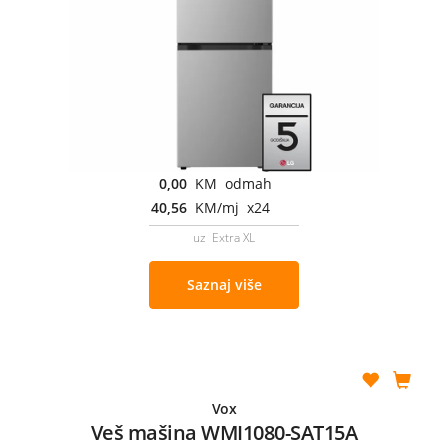
0,00
KM odmah
40,56
KM/mj x24
uz Extra XL
Saznaj više
Vox
Veš mašina WMI1080-SAT15A