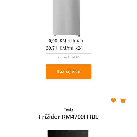
0,00
KM odmah
39,71
KM/mj x24
uz netFlat M
Saznaj više
Tesla
Frižider RM4700FHBE