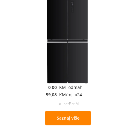
0,00
KM odmah
59,08
KM/mj x24
uz netFlat M
Saznaj više