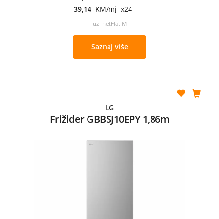
39,14
KM/mj x24
uz netFlat M
Saznaj više
LG
Frižider GBBSJ10EPY 1,86m