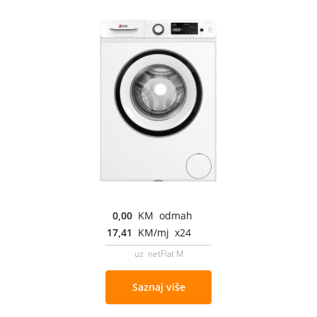
0,00
KM odmah
17,41
KM/mj x24
uz netFlat M
Saznaj više