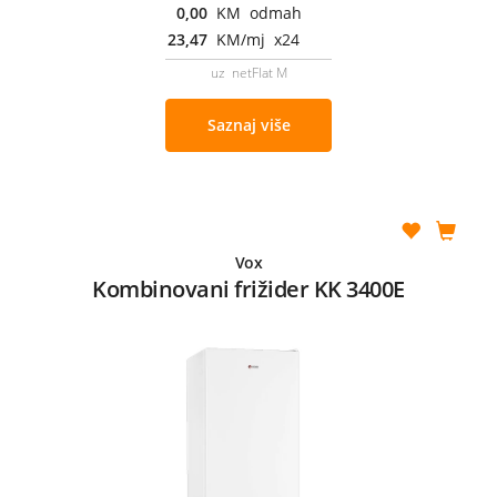
0,00
KM odmah
23,47
KM/mj x24
uz netFlat M
Saznaj više
Vox
Kombinovani frižider KK 3400E