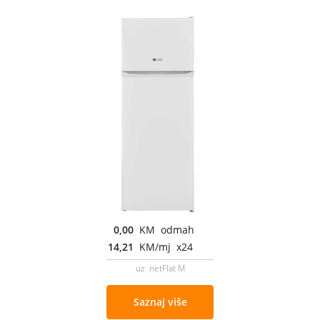
0,00
KM odmah
14,21
KM/mj x24
uz netFlat M
Saznaj više