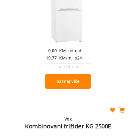
0,00
KM odmah
19,77
KM/mj x24
uz netFlat M
Saznaj više
Vox
Kombinovani frižider KG 2500E