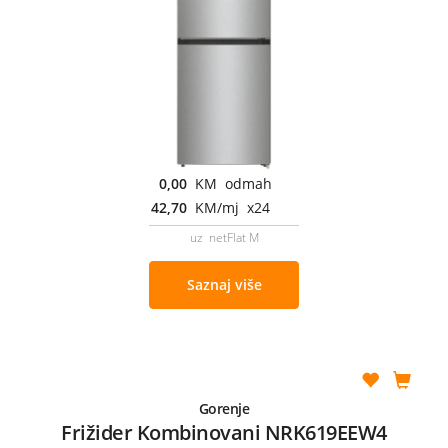
0,00
KM odmah
42,70
KM/mj x24
uz netFlat M
Saznaj više
Gorenje
Frižider Kombinovani NRK619EEW4