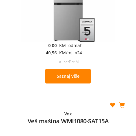
0,00
KM odmah
40,56
KM/mj x24
uz netFlat M
Saznaj više
Vox
Veš mašina WMI1080-SAT15A