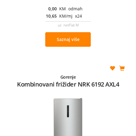
0,00
KM odmah
10,65
KM/mj x24
uz netFlat M
Saznaj više
Gorenje
Kombinovani frižider NRK 6192 AXL4