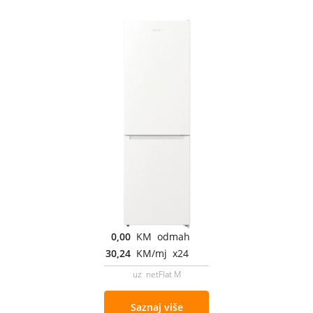
0,00
KM odmah
30,24
KM/mj x24
uz netFlat M
Saznaj više