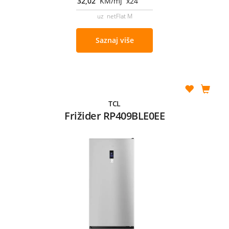
32,02
KM/mj x24
uz netFlat M
Saznaj više
TCL
Frižider RP409BLE0EE