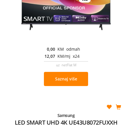
0,00
KM odmah
12,07
KM/mj x24
uz netFlat M
Saznaj više
Samsung
LED SMART UHD 4K UE43U8072FUXXH