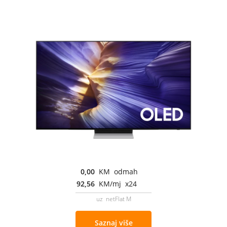
0,00
KM odmah
92,56
KM/mj x24
uz netFlat M
Saznaj više