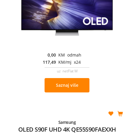
0,00
KM odmah
117,49
KM/mj x24
uz netFlat M
Saznaj više
Samsung
OLED S90F UHD 4K QE55S90FAEXXH