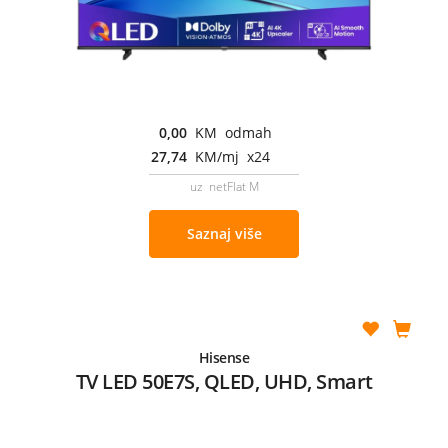
0,00
KM odmah
27,74
KM/mj x24
uz netFlat M
Saznaj više
Hisense
TV LED 50E7S, QLED, UHD, Smart