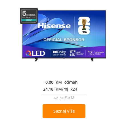
0,00
KM odmah
24,18
KM/mj x24
uz netFlat M
Saznaj više