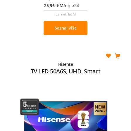
25,96
KM/mj x24
uz netFlat M
Saznaj više
Hisense
TV LED 50A6S, UHD, Smart