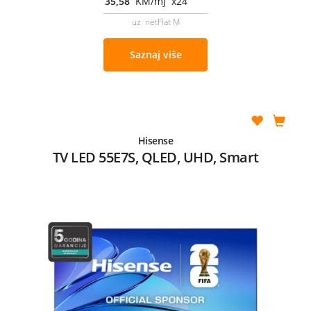
35,58
KM/mj x24
uz netFlat M
Saznaj više
Hisense
TV LED 55E7S, QLED, UHD, Smart