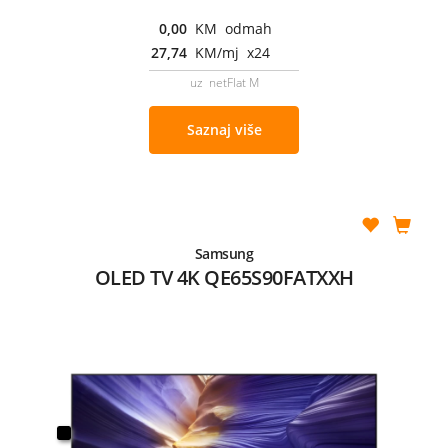
0,00
KM odmah
27,74
KM/mj x24
uz netFlat M
Saznaj više
Samsung
OLED TV 4K QE65S90FATXXH