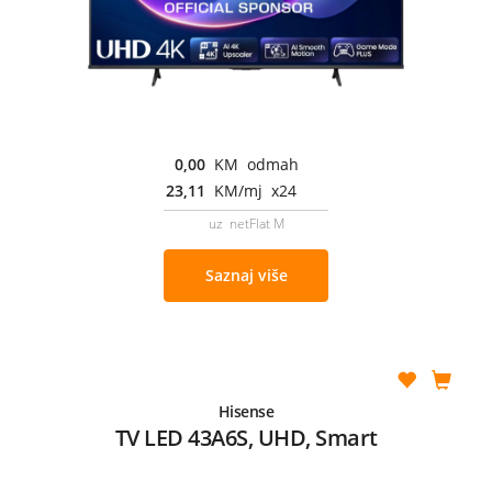
0,00
KM odmah
23,11
KM/mj x24
uz netFlat M
Saznaj više
Hisense
TV LED 43A6S, UHD, Smart