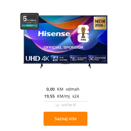
0,00
KM odmah
19,55
KM/mj x24
uz netFlat M
Saznaj više