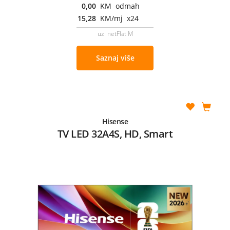
0,00
KM odmah
15,28
KM/mj x24
uz netFlat M
Saznaj više
Hisense
TV LED 32A4S, HD, Smart