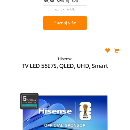
35,58
KM/mj x24
uz Extra XXL
Saznaj više
Hisense
TV LED 55E7S, QLED, UHD, Smart