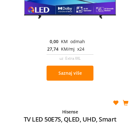
0,00
KM odmah
27,74
KM/mj x24
uz Extra XXL
Saznaj više
Hisense
TV LED 50E7S, QLED, UHD, Smart