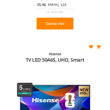
25,96
KM/mj x24
uz Extra XXL
Saznaj više
Hisense
TV LED 50A6S, UHD, Smart