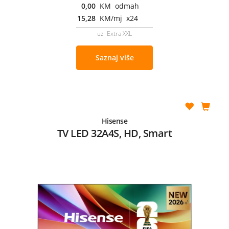
0,00
KM odmah
15,28
KM/mj x24
uz Extra XXL
Saznaj više
Hisense
TV LED 32A4S, HD, Smart