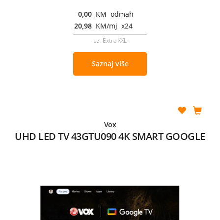
0,00
KM odmah
20,98
KM/mj x24
uz Extra XXL
Saznaj više
Vox
UHD LED TV 43GTU090 4K SMART GOOGLE