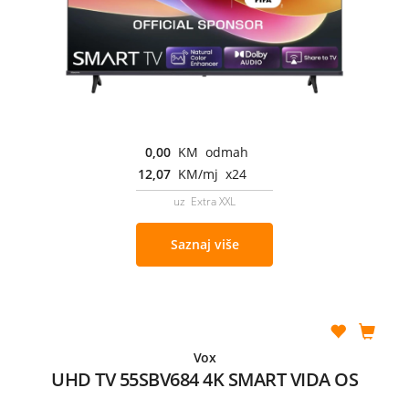
0,00
KM odmah
12,07
KM/mj x24
uz Extra XXL
Saznaj više
Vox
UHD TV 55SBV684 4K SMART VIDA OS