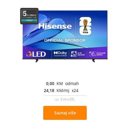
0,00
KM odmah
24,18
KM/mj x24
uz Extra XXL
Saznaj više