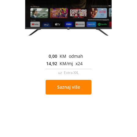
0,00
KM odmah
14,92
KM/mj x24
uz Extra XXL
Saznaj više