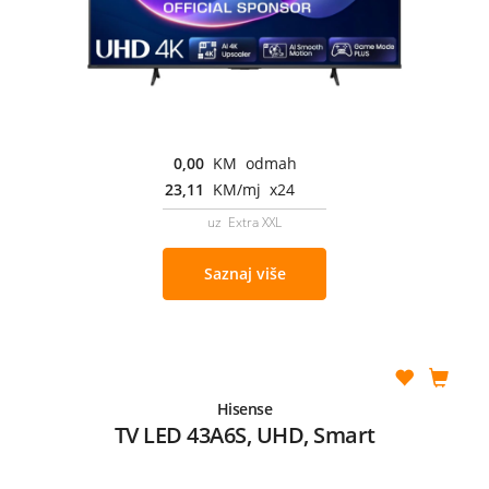
0,00
KM odmah
23,11
KM/mj x24
uz Extra XXL
Saznaj više
Hisense
TV LED 43A6S, UHD, Smart