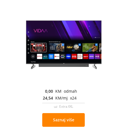
0,00
KM odmah
24,54
KM/mj x24
uz Extra XXL
Saznaj više