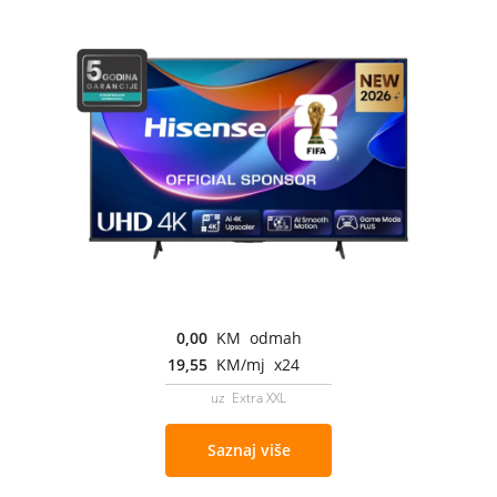
0,00
KM odmah
19,55
KM/mj x24
uz Extra XXL
Saznaj više