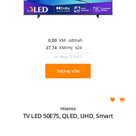
0,00
KM odmah
27,74
KM/mj x24
uz Moja TV Full S
Saznaj više
Hisense
TV LED 50E7S, QLED, UHD, Smart