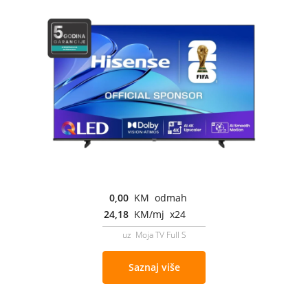
0,00
KM odmah
24,18
KM/mj x24
uz Moja TV Full S
Saznaj više