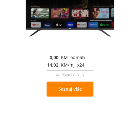
0,00
KM odmah
14,92
KM/mj x24
uz Moja TV Full S
Saznaj više