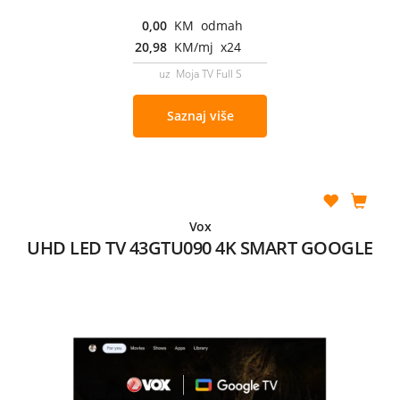
0,00
KM odmah
20,98
KM/mj x24
uz Moja TV Full S
Saznaj više
Vox
UHD LED TV 43GTU090 4K SMART GOOGLE