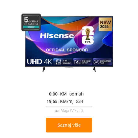
0,00
KM odmah
19,55
KM/mj x24
uz Moja TV Full S
Saznaj više