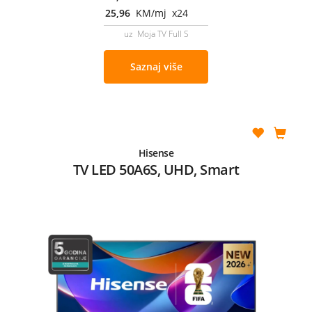
25,96
KM/mj x24
uz Moja TV Full S
Saznaj više
Hisense
TV LED 50A6S, UHD, Smart