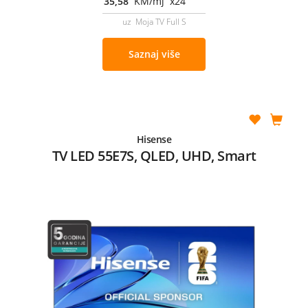
35,58
KM/mj x24
uz Moja TV Full S
Saznaj više
Hisense
TV LED 55E7S, QLED, UHD, Smart