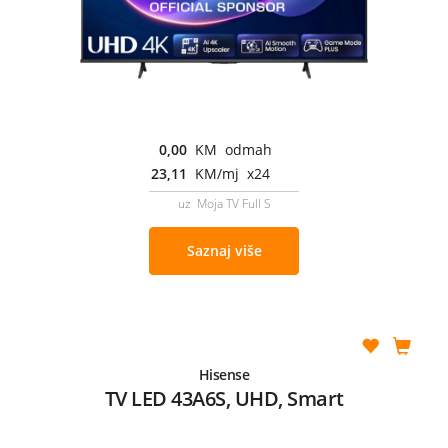
0,00
KM odmah
23,11
KM/mj x24
uz Moja TV Full S
Saznaj više
Hisense
TV LED 43A6S, UHD, Smart