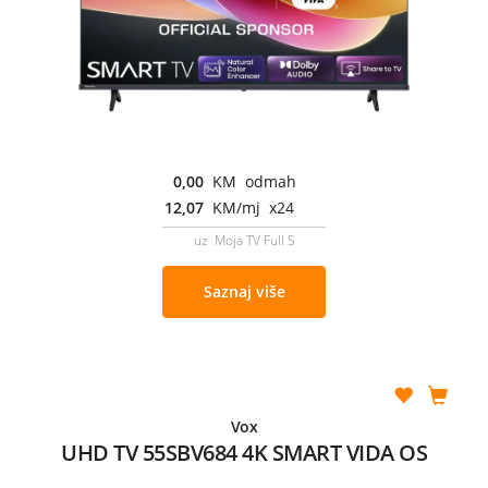
0,00
KM odmah
12,07
KM/mj x24
uz Moja TV Full S
Saznaj više
Vox
UHD TV 55SBV684 4K SMART VIDA OS