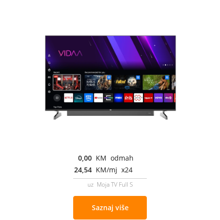
0,00
KM odmah
24,54
KM/mj x24
uz Moja TV Full S
Saznaj više