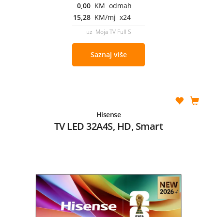
0,00
KM odmah
15,28
KM/mj x24
uz Moja TV Full S
Saznaj više
Hisense
TV LED 32A4S, HD, Smart