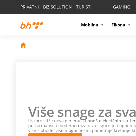
PRIVATNI
BIZ SOLUTION
TURIST
GAMING
Mobilna
Fiksna
Više snage za sva
Uskoro stiže nova generacija
oneS električnih skuter
performanse i moderan dizajn za sigurniju i ugodniju
više slobode, više mogućnosti i pametnije kretanje kr