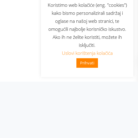
sluga
Prijava za newsletter
Koristimo web kolačiće (eng. "cookies")
kako bismo personalizirali sadržaj i
oglase na našoj web stranici, te
elecom
omogućili najbolje korisničko iskustvo.
Ako ih ne želite koristiti, možete ih
isključiti.
Uslovi korištenja kolačića
Prihvati
👋 Zdravo, kako mogu pomoći