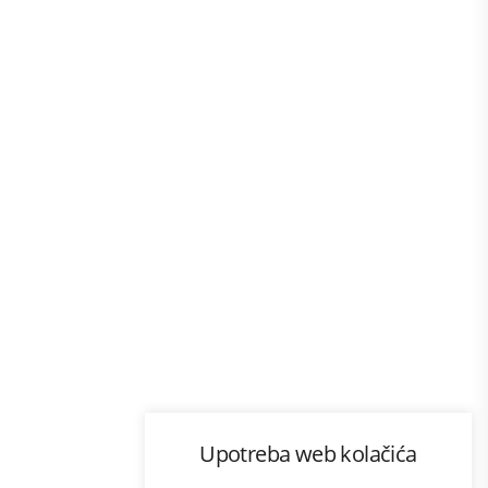
Program lojalnosti
Upotreba web kolačića
com
Bonus plus