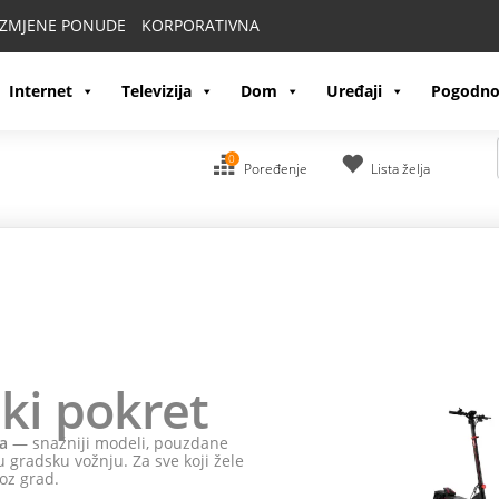
IZMJENE PONUDE
KORPORATIVNA
Internet
Televizija
Dom
Uređaji
Pogodno
0
Poređenje
Lista želja
ki pokret
a
— snažniji modeli, pouzdane
 gradsku vožnju. Za sve koji žele
oz grad.