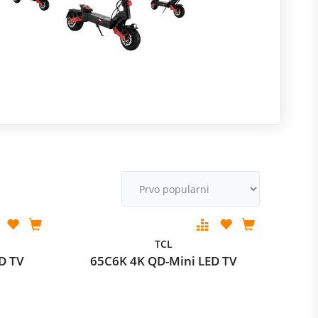
R
m
M
v
TCL
D TV
65C6K 4K QD-Mini LED TV