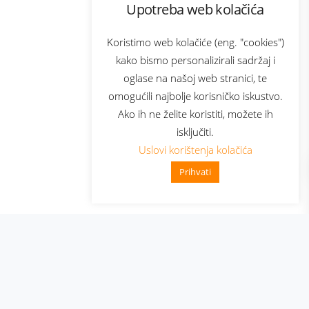
Upotreba web kolačića
com
Bonus plus
sluga
Prijava za newsletter
Koristimo web kolačiće (eng. "cookies")
kako bismo personalizirali sadržaj i
oglase na našoj web stranici, te
elecom
omogućili najbolje korisničko iskustvo.
Ako ih ne želite koristiti, možete ih
isključiti.
Uslovi korištenja kolačića
Prihvati
👋 Zdravo, kako mogu pomoći?