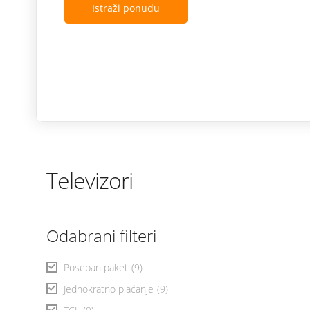
Istraži ponudu
Televizori
Odabrani filteri
Poseban paket
(9)
Jednokratno plaćanje
(9)