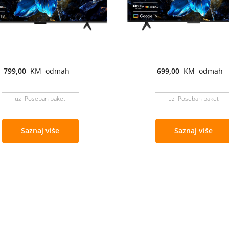
799,00
KM odmah
699,00
KM odmah
uz Poseban paket
uz Poseban paket
Saznaj više
Saznaj više
Cjenovnik i uslovi
Aplikacije