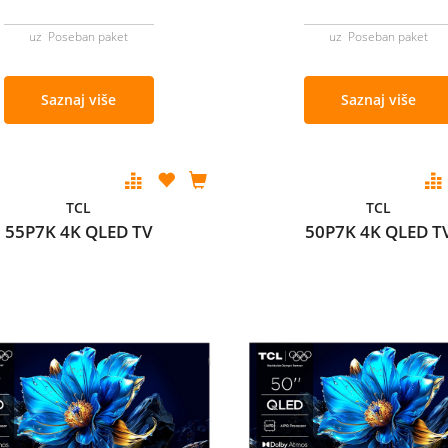
uz Poseban paket
uz Poseban paket
Saznaj više
Saznaj više
TCL
TCL
55P7K 4K QLED TV
50P7K 4K QLED T