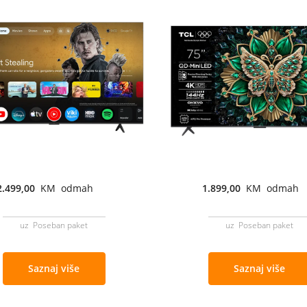
2.499,00
KM odmah
1.899,00
KM odmah
uz Poseban paket
uz Poseban paket
Saznaj više
Saznaj više