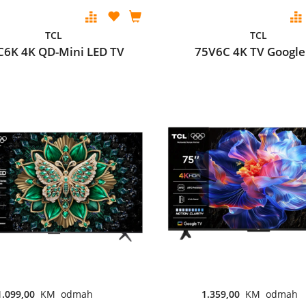
TCL
TCL
C6K 4K QD-Mini LED TV
75V6C 4K TV Google
1.099,00
KM odmah
1.359,00
KM odmah