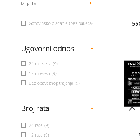
Moja TV
55
Gotovinsko plaćanje (bez paketa)
Ugovorni odnos
24 mjeseca
(9)
12 mjeseci
(9)
Bez obaveznog trajanja
(9)
Broj rata
24 rate
(9)
12 rata
(9)