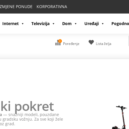
IZMJENE PONUDE
KORPORATIVNA
Internet
Televizija
Dom
Uređaji
Pogodno
0
Poređenje
Lista želja
ki pokret
a
— snažniji modeli, pouzdane
 gradsku vožnju. Za sve koji žele
oz grad.