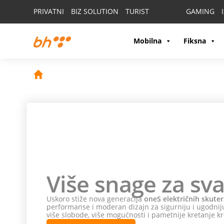
PRIVATNI
BIZ SOLUTION
TURIST
GAMING
Mobilna
Fiksna
Više snage za sva
Uskoro stiže nova generacija
oneS električnih skuter
performanse i moderan dizajn za sigurniju i ugodniju
više slobode, više mogućnosti i pametnije kretanje kr