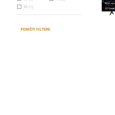
85
(1)
PONIŠTI FILTERE
Administracija
B2B