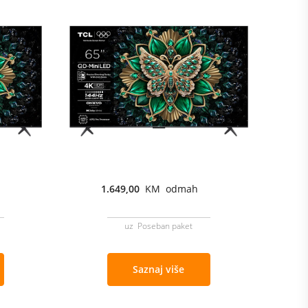
1.649,00
KM odmah
uz Poseban paket
Saznaj više