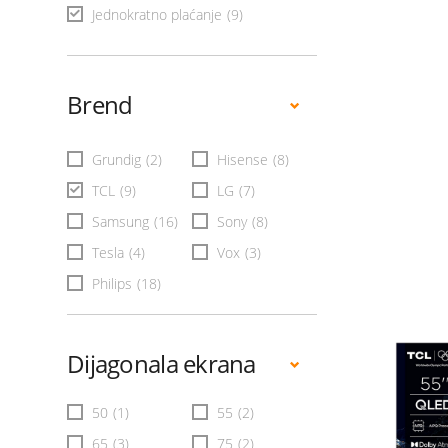
Jednokratno plaćanje
(9)
Brend
Grundig
(2)
Hisense
(8)
TCL
(9)
LG
(7)
Samsung
(16)
Sony
(8)
Tesla
(4)
Vox
(3)
Philips
(18)
Dijagonala ekrana
50
(1)
55
(2)
65
(3)
75
(2)