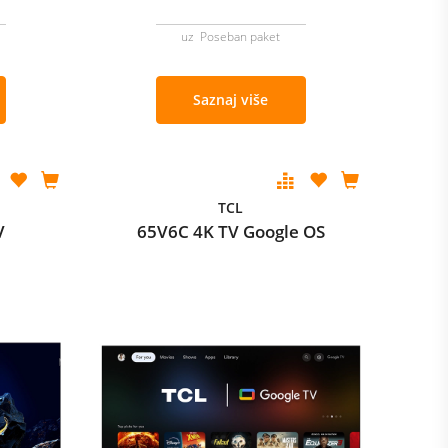
uz Poseban paket
Saznaj više
TCL
V
65V6C 4K TV Google OS