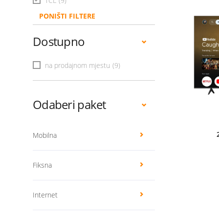
TCL
(9)
PONIŠTI FILTERE
Dostupno
na prodajnom mjestu
(9)
Odaberi paket
Mobilna
Fiksna
Internet