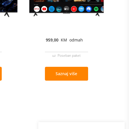
959,00
KM odmah
uz Poseban paket
Saznaj više
Program lojalnosti