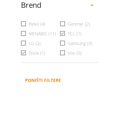
Brend
Beko
(4)
Gorenje
(2)
MENABO
(11)
TCL
(1)
LG
(2)
Samsung
(3)
Tesla
(1)
Vox
(5)
PONIŠTI FILTERE
Administracija
B2B
Nabavke i pozivi
Veleprodaja
Karijera
Partneri