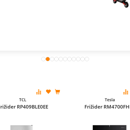
TCL
Tesla
Frižider RP409BLE0EE
Frižider RM4700F