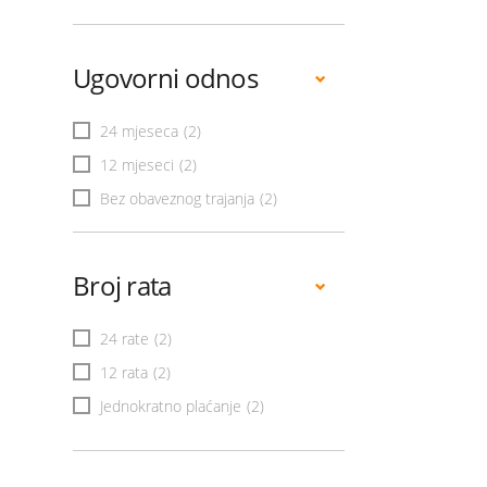
Ugovorni odnos
24 mjeseca
(2)
12 mjeseci
(2)
Bez obaveznog trajanja
(2)
Broj rata
24 rate
(2)
12 rata
(2)
Jednokratno plaćanje
(2)