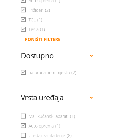
Auto oprema
(1)
Frižideri
(2)
TCL
(1)
Tesla
(1)
PONIŠTI FILTERE
Dostupno
na prodajnom mjestu
(2)
Vrsta uređaja
Mali kućanski aparati
(1)
Auto oprema
(1)
Uređaji za hlađenje
(8)