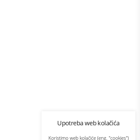
Program lojalnosti
Upotreba web kolačića
com
Bonus plus
sluga
Prijava za newsletter
Koristimo web kolačiće (eng. "cookies")