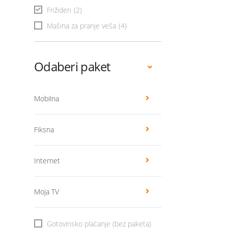
Frižideri
(2)
Mašina za pranje veša
(4)
Odaberi paket
Mobilna
Fiksna
Internet
Moja TV
Gotovinsko plaćanje (bez paketa)