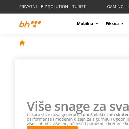
PRIVATNI
BIZ SOLUTION
TURIST
GAMING
Mobilna
Fiksna
Više snage za sva
Uskoro stiže nova generacija
oneS električnih skuter
performanse i moderan dizajn za sigurniju i ugodniju
više slobode, više mogućnosti i pametnije kretanje kr