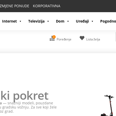
IZMJENE PONUDE
KORPORATIVNA
Internet
Televizija
Dom
Uređaji
Pogodno
0
Poređenje
Lista želja
ki pokret
a
— snažniji modeli, pouzdane
 gradsku vožnju. Za sve koji žele
oz grad.