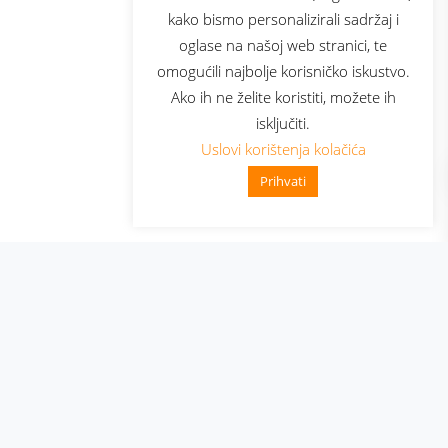
kako bismo personalizirali sadržaj i
oglase na našoj web stranici, te
elecom
omogućili najbolje korisničko iskustvo.
Ako ih ne želite koristiti, možete ih
isključiti.
Uslovi korištenja kolačića
Prihvati
👋 Zdravo, kako mogu pomoći?