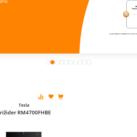
ana.
Tesla
Frižider RM4700FHBE