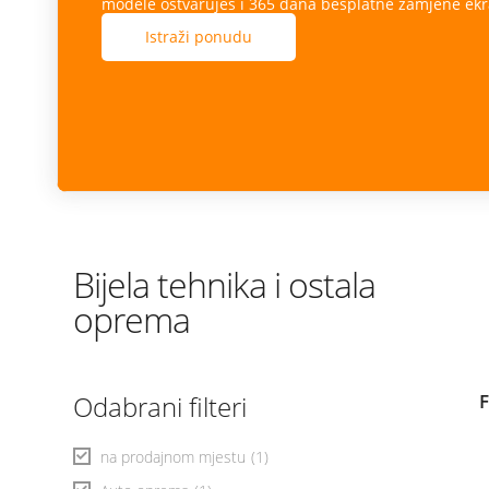
modele ostvaruješ i 365 dana besplatne zamjene ekr
Istraži ponudu
Bijela tehnika i ostala
oprema
Odabrani filteri
na prodajnom mjestu
(1)