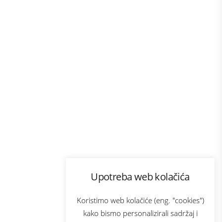
Program lojalnosti
Upotreba web kolačića
com
Bonus plus
sluga
Prijava za newsletter
Koristimo web kolačiće (eng. "cookies")
kako bismo personalizirali sadržaj i