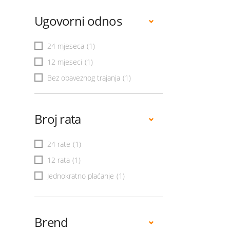
Ugovorni odnos
24 mjeseca
(1)
12 mjeseci
(1)
Bez obaveznog trajanja
(1)
Broj rata
24 rate
(1)
12 rata
(1)
Jednokratno plaćanje
(1)
Brend