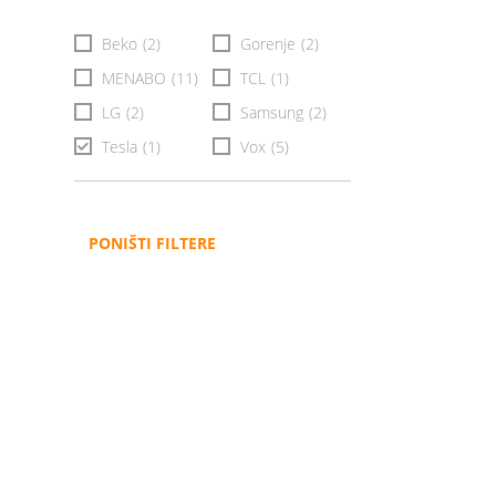
Beko
(2)
Gorenje
(2)
MENABO
(11)
TCL
(1)
LG
(2)
Samsung
(2)
Tesla
(1)
Vox
(5)
PONIŠTI FILTERE
Administracija
B2B
Nabavke i pozivi
Veleprodaja
Karijera
Partneri
Pristup informacijama
Sponzorstva