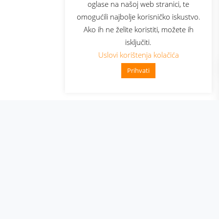
oglase na našoj web stranici, te
elecom
omogućili najbolje korisničko iskustvo.
Ako ih ne želite koristiti, možete ih
isključiti.
Uslovi korištenja kolačića
Prihvati
👋 Zdravo, kako mogu pomoći?