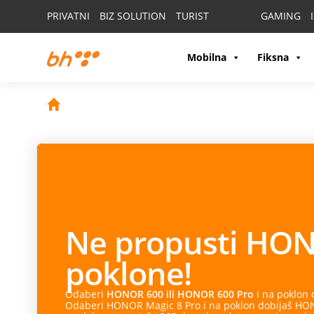
PRIVATNI
BIZ SOLUTION
TURIST
GAMING
Mobilna
Fiksna
Ne propusti
HON
poklone!
Odaberi
HONOR 600 ili HONOR 600 Pro
i na poklon
Odaberi HONOR Magic 8 Pro i na poklon dobijaš HONO