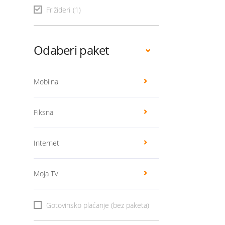
Frižideri
(1)
Odaberi paket
Mobilna
Fiksna
Internet
Moja TV
Gotovinsko plaćanje (bez paketa)