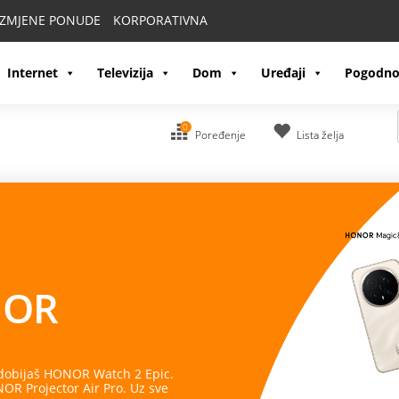
IZMJENE PONUDE
KORPORATIVNA
Internet
Televizija
Dom
Uređaji
Pogodno
0
Poređenje
Lista želja
OR
 dobijaš HONOR Watch 2 Epic.
R Projector Air Pro. Uz sve