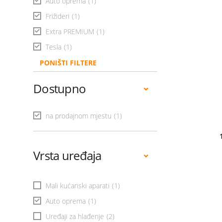
Auto oprema
(1)
Frižideri
(1)
Extra PREMIUM
(1)
Tesla
(1)
PONIŠTI FILTERE
Dostupno
na prodajnom mjestu
(1)
Vrsta uređaja
Mali kućanski aparati
(1)
Auto oprema
(1)
Uređaji za hlađenje
(2)