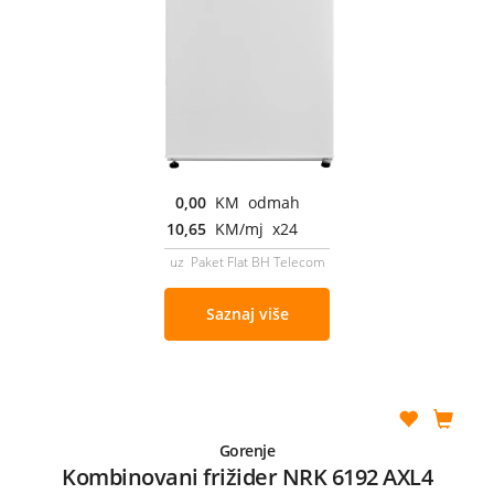
0,00
KM odmah
10,65
KM/mj x24
uz Paket Flat BH Telecom
Saznaj više
Gorenje
Kombinovani frižider NRK 6192 AXL4