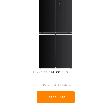
1.659,00
KM odmah
uz Paket Flat BH Telecom
Saznaj više