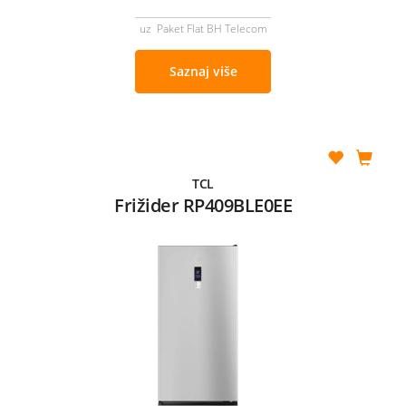
uz Paket Flat BH Telecom
Saznaj više
TCL
Frižider RP409BLE0EE