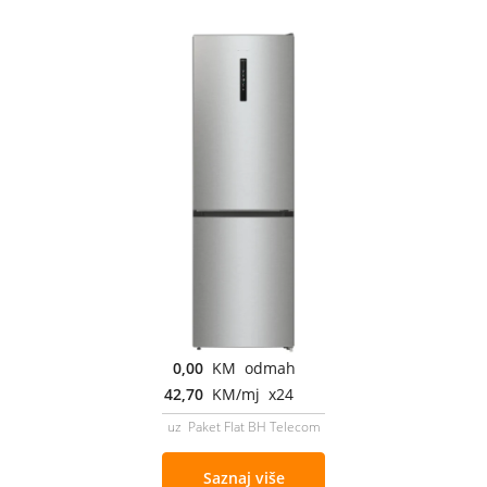
0,00
KM odmah
42,70
KM/mj x24
uz Paket Flat BH Telecom
Saznaj više