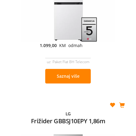
1.099,00
KM odmah
uz Paket Flat BH Telecom
Saznaj više
LG
Frižider GBBSJ10EPY 1,86m