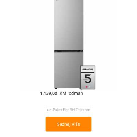
1.139,00
KM odmah
uz Paket Flat BH Telecom
Saznaj više