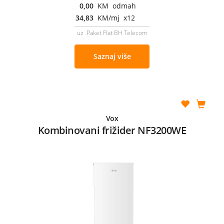
0,00
KM odmah
34,83
KM/mj x12
uz Paket Flat BH Telecom
Saznaj više
Vox
Kombinovani frižider NF3200WE