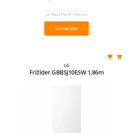
uz Paket Flat BH Telecom
Saznaj više
LG
Frižider GBBSJ10ESW 1,86m