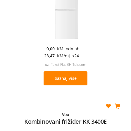
0,00
KM odmah
23,47
KM/mj x24
uz Paket Flat BH Telecom
Saznaj više
Vox
Kombinovani frižider KK 3400E