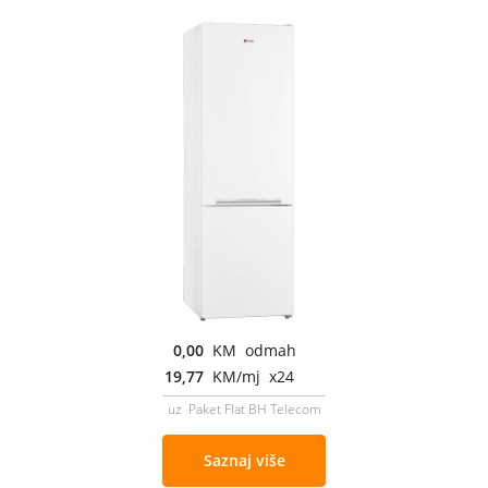
0,00
KM odmah
19,77
KM/mj x24
uz Paket Flat BH Telecom
Saznaj više