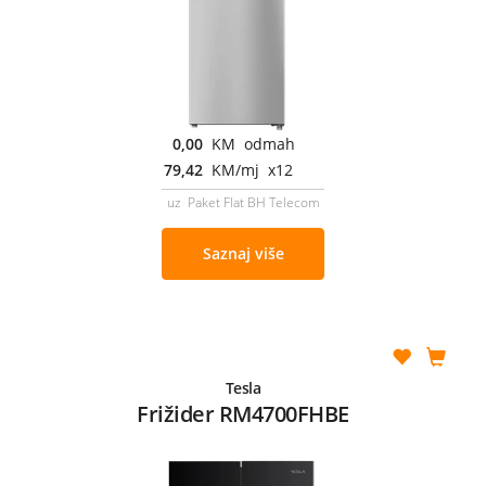
0,00
KM odmah
79,42
KM/mj x12
uz Paket Flat BH Telecom
Saznaj više
Tesla
Frižider RM4700FHBE