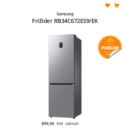
Samsung
Frižider RB34C672ES9/EK
899,00
KM odmah