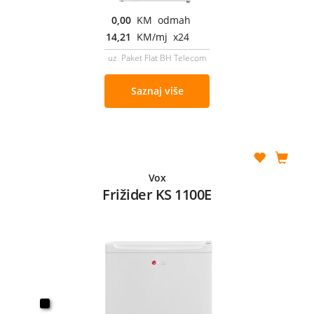
0,00
KM odmah
14,21
KM/mj x24
uz Paket Flat BH Telecom
Saznaj više
Vox
Frižider KS 1100E