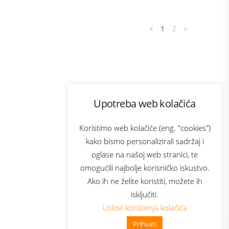
«
1
2
»
Program lojalnosti
Upotreba web kolačića
com
Bonus plus
sluga
Prijava za newsletter
Koristimo web kolačiće (eng. "cookies")
kako bismo personalizirali sadržaj i
oglase na našoj web stranici, te
elecom
omogućili najbolje korisničko iskustvo.
Ako ih ne želite koristiti, možete ih
isključiti.
Uslovi korištenja kolačića
Prihvati
👋 Zdravo, kako mogu pomoći?