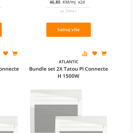
46,80
KM/mj x24
uz Extra L
Saznaj više
ATLANTIC
Connecte
Bundle set 2X Tatou PI Connecte
H 1500W