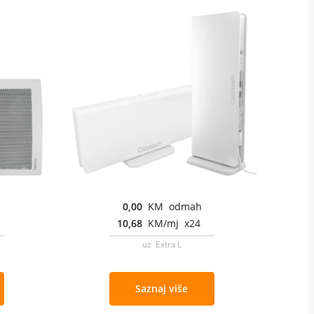
0,00
KM odmah
10,68
KM/mj x24
uz Extra L
Saznaj više