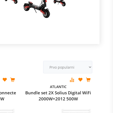
R
m
M
v
ATLANTIC
Connecte
Bundle set 2X Solius Digital WiFi
0W
2000W+2012 500W