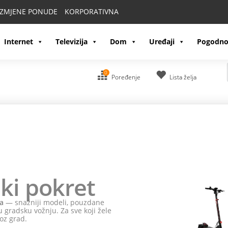
IZMJENE PONUDE
KORPORATIVNA
Internet
Televizija
Dom
Uređaji
Pogodno
0
Poređenje
Lista želja
ki pokret
a
— snažniji modeli, pouzdane
 gradsku vožnju. Za sve koji žele
oz grad.