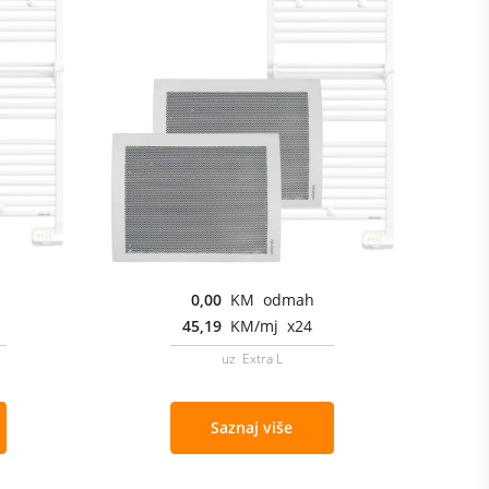
0,00
KM odmah
45,19
KM/mj x24
uz Extra L
Saznaj više