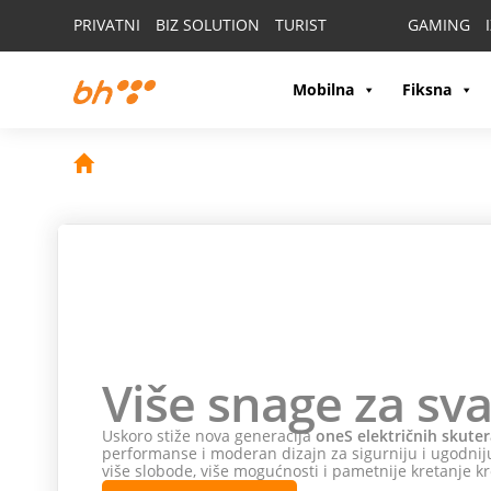
PRIVATNI
BIZ SOLUTION
TURIST
GAMING
Mobilna
Fiksna
Više snage za sva
Uskoro stiže nova generacija
oneS električnih skuter
performanse i moderan dizajn za sigurniju i ugodniju
više slobode, više mogućnosti i pametnije kretanje kr