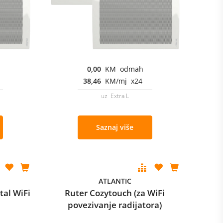
0,00
KM odmah
38,46
KM/mj x24
uz Extra L
Saznaj više
ATLANTIC
tal WiFi
Ruter Cozytouch (za WiFi
povezivanje radijatora)