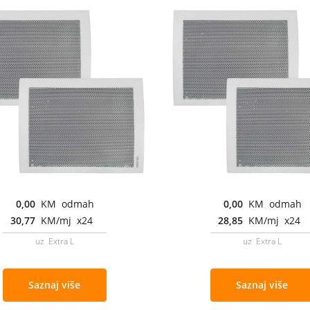
0,00
KM odmah
0,00
KM odmah
30,77
KM/mj x24
28,85
KM/mj x24
uz Extra L
uz Extra L
Saznaj više
Saznaj više