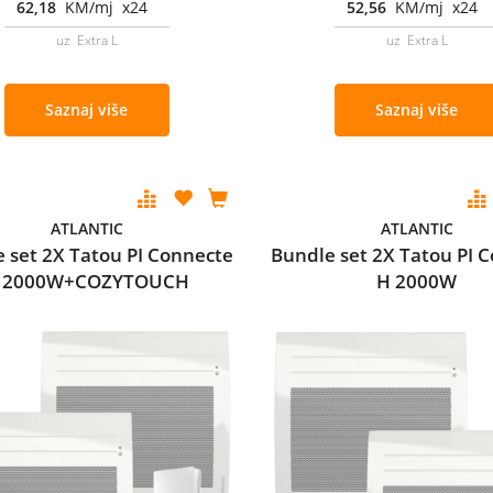
62,18
KM/mj x24
52,56
KM/mj x24
uz Extra L
uz Extra L
Saznaj više
Saznaj više
ATLANTIC
ATLANTIC
 set 2X Tatou PI Connecte
Bundle set 2X Tatou PI 
 2000W+COZYTOUCH
H 2000W