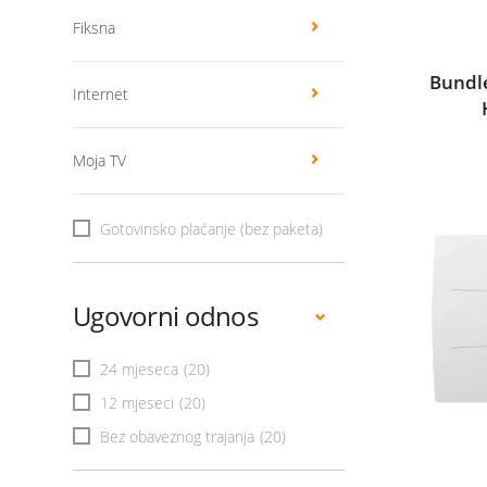
Fiksna
Bundle
Internet
Moja TV
Gotovinsko plaćanje (bez paketa)
Ugovorni odnos
24 mjeseca
(20)
12 mjeseci
(20)
Bez obaveznog trajanja
(20)