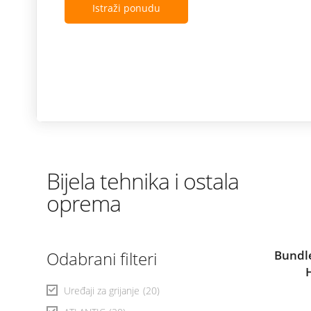
Istraži ponudu
Bijela tehnika i ostala
oprema
Odabrani filteri
Bundle
Uređaji za grijanje
(20)