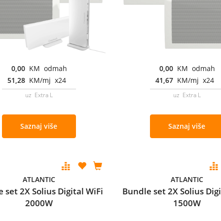
0,00
KM odmah
0,00
KM odmah
51,28
KM/mj x24
41,67
KM/mj x24
uz Extra L
uz Extra L
Saznaj više
Saznaj više
ATLANTIC
ATLANTIC
 set 2X Solius Digital WiFi
Bundle set 2X Solius Digi
2000W
1500W