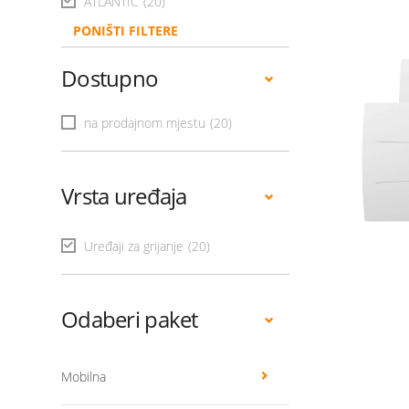
ATLANTIC
(20)
PONIŠTI FILTERE
Dostupno
na prodajnom mjestu
(20)
Vrsta uređaja
Uređaji za grijanje
(20)
Odaberi paket
Mobilna