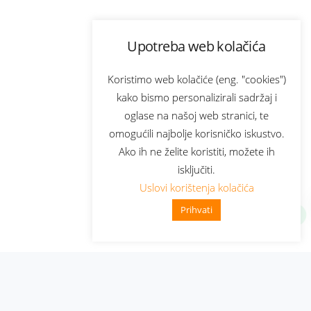
Upotreba web kolačića
Koristimo web kolačiće (eng. "cookies")
kako bismo personalizirali sadržaj i
oglase na našoj web stranici, te
omogućili najbolje korisničko iskustvo.
Ako ih ne želite koristiti, možete ih
isključiti.
Uslovi korištenja kolačića
Prihvati