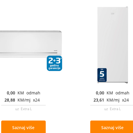
0,00
KM odmah
0,00
KM odmah
28,88
KM/mj x24
23,61
KM/mj x24
uz Extra L
uz Extra L
Saznaj više
Saznaj više