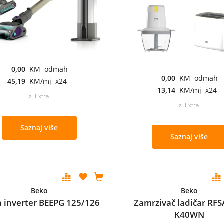
0,00
KM odmah
0,00
KM odmah
45,19
KM/mj x24
13,14
KM/mj x24
uz Extra L
uz Extra L
Saznaj više
Saznaj više
Beko
Beko
a inverter BEEPG 125/126
Zamrzivač ladičar RFS
K40WN