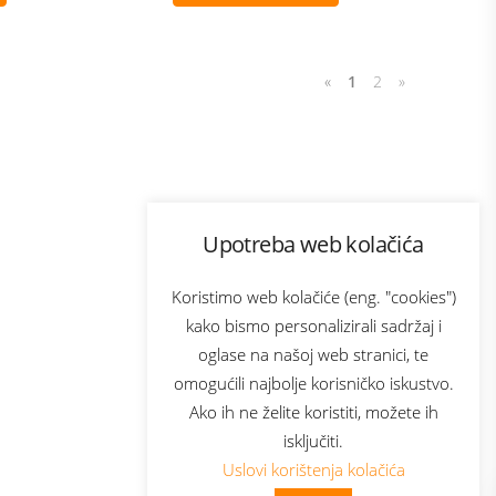
«
1
2
»
Program lojalnosti
Upotreba web kolačića
com
Bonus plus
sluga
Prijava za newsletter
Koristimo web kolačiće (eng. "cookies")
kako bismo personalizirali sadržaj i
oglase na našoj web stranici, te
elecom
omogućili najbolje korisničko iskustvo.
Ako ih ne želite koristiti, možete ih
isključiti.
Uslovi korištenja kolačića