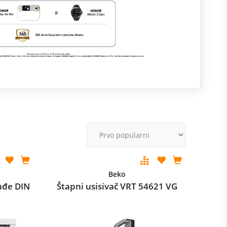
M
v
Beko
uđe DIN
Štapni usisivač VRT 54621 VG