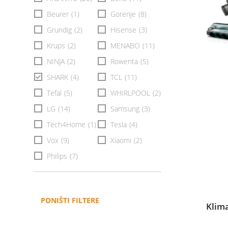
Beurer
(1)
Gorenje
(8)
Grundig
(2)
Hisense
(3)
Krups
(2)
MENABO
(11)
NINJA
(2)
Rowenta
(5)
SHARK
(4)
TCL
(11)
Tefal
(5)
WHIRLPOOL
(2)
LG
(14)
Samsung
(3)
Tech4Home
(1)
Tesla
(4)
Vox
(9)
Xiaomi
(2)
Philips
(7)
PONIŠTI FILTERE
Klim