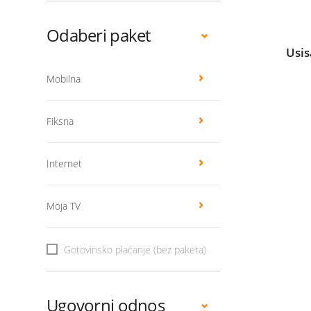
Odaberi paket
Usis
Mobilna
Fiksna
Internet
Moja TV
Gotovinsko plaćanje (bez paketa)
Ugovorni odnos