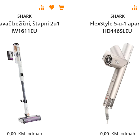
SHARK
SHARK
avač bežični, štapni 2u1
FlexStyle 5-u-1 apa
IW1611EU
HD446SLEU
0,00
KM odmah
0,00
KM odmah