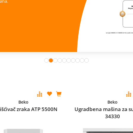
ana.
Beko
Beko
išćivač zraka ATP 5500N
Ugradbena mašina za s
34330