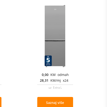
0,00
KM odmah
28,31
KM/mj x24
uz Extra L
Saznaj više