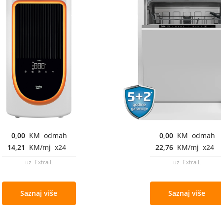
0,00
KM odmah
0,00
KM odmah
14,21
KM/mj x24
22,76
KM/mj x24
uz Extra L
uz Extra L
Saznaj više
Saznaj više