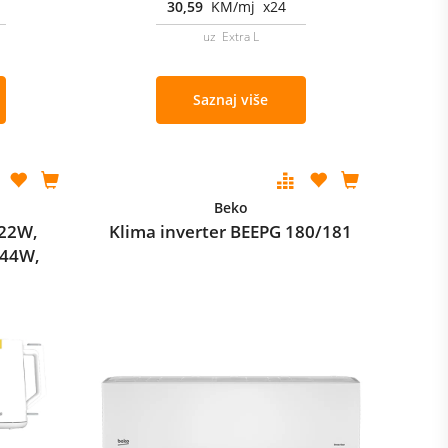
30,59
KM/mj x24
uz Extra L
Saznaj više
Beko
522W,
Klima inverter BEEPG 180/181
44W,