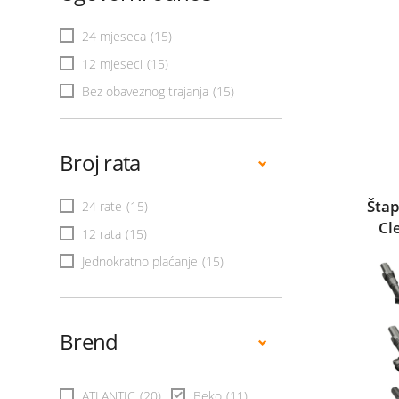
24 mjeseca
(15)
12 mjeseci
(15)
Bez obaveznog trajanja
(15)
Broj rata
Štap
24 rate
(15)
Cl
12 rata
(15)
Jednokratno plaćanje
(15)
Brend
ATLANTIC
(20)
Beko
(11)