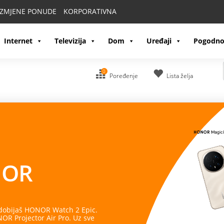
IZMJENE PONUDE
KORPORATIVNA
Internet
Televizija
Dom
Uređaji
Pogodno
0
Poređenje
Lista želja
OR
 dobijaš HONOR Watch 2 Epic.
R Projector Air Pro. Uz sve