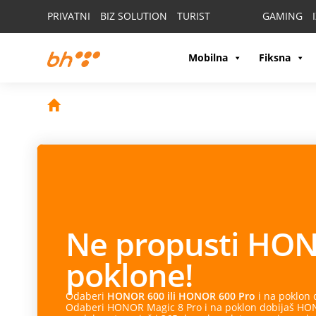
PRIVATNI
BIZ SOLUTION
TURIST
GAMING
Mobilna
Fiksna
Ne propusti
HON
poklone!
Odaberi
HONOR 600 ili HONOR 600 Pro
i na poklon
Odaberi HONOR Magic 8 Pro i na poklon dobijaš HONO