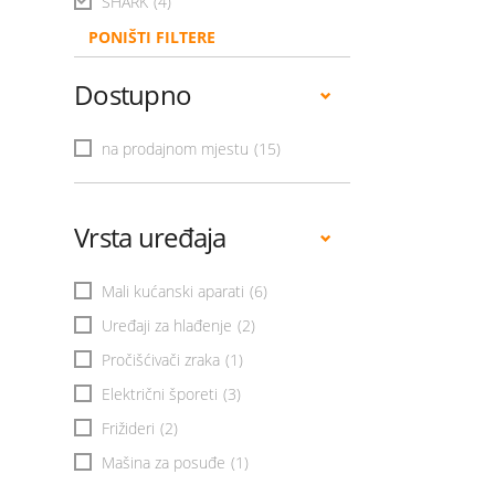
SHARK
(4)
PONIŠTI FILTERE
Dostupno
na prodajnom mjestu
(15)
Vrsta uređaja
Mali kućanski aparati
(6)
Uređaji za hlađenje
(2)
Pročišćivači zraka
(1)
Električni šporeti
(3)
Frižideri
(2)
Mašina za posuđe
(1)