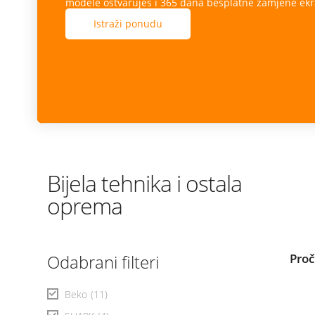
modele ostvaruješ i 365 dana besplatne zamjene ekr
Istraži ponudu
Bijela tehnika i ostala
oprema
Odabrani filteri
Proč
Beko
(11)