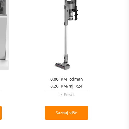
0,00
KM odmah
8,26
KM/mj x24
uz Extra L
Saznaj više