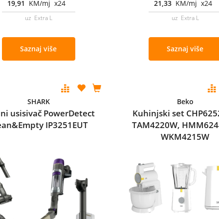
19,91
KM/mj x24
21,33
KM/mj x24
uz Extra L
uz Extra L
Saznaj više
Saznaj više
SHARK
Beko
ni usisivač PowerDetect
Kuhinjski set CHP62
ean&Empty IP3251EUT
TAM4220W, HMM624
WKM4215W