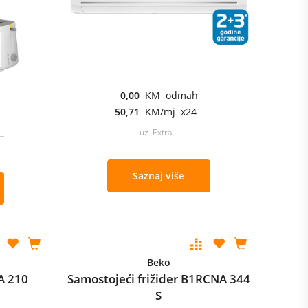
0,00
KM odmah
50,71
KM/mj x24
uz Extra L
Saznaj više
Beko
A 210
Samostojeći frižider B1RCNA 344
S