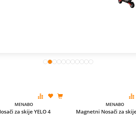
MENABO
MENABO
osači za skije YELO 4
Magnetni Nosači za skij