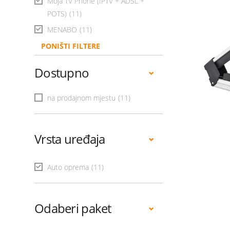
Moja TV Phone (IPTV + ADSL +
POTS)
(11)
MENABO
(11)
PONIŠTI FILTERE
Dostupno
na prodajnom mjestu
(11)
Vrsta uređaja
Auto oprema
(11)
Odaberi paket