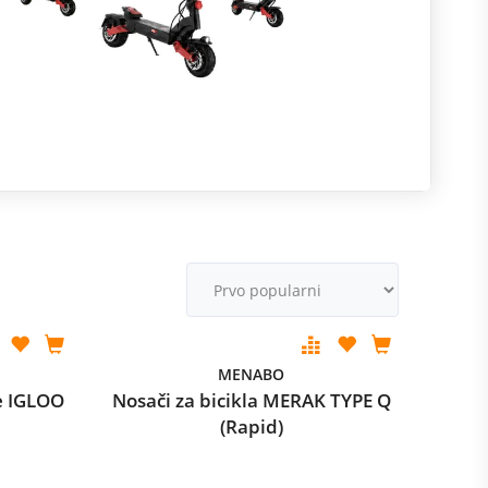
R
m
M
v
MENABO
e IGLOO
Nosači za bicikla MERAK TYPE Q
(Rapid)