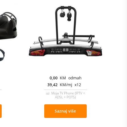
0,00
KM odmah
39,42
KM/mj x12
uz Moja TV Phone (IPTV +
ADSL + POTS)
Saznaj više