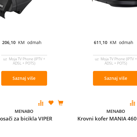
206,10
KM odmah
611,10
KM odmah
uz Moja TV Phone (IPTV +
uz Moja TV Phone (IPTV +
ADSL + POTS)
ADSL + POTS)
Saznaj više
Saznaj više
MENABO
MENABO
osači za bicikla VIPER
Krovni kofer MANIA 46