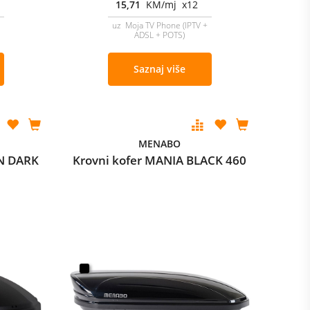
15,71
KM/mj x12
uz Moja TV Phone (IPTV +
ADSL + POTS)
Saznaj više
MENABO
N DARK
Krovni kofer MANIA BLACK 460