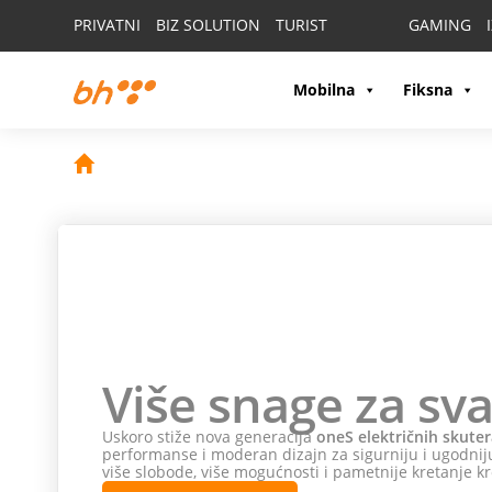
PRIVATNI
BIZ SOLUTION
TURIST
GAMING
Mobilna
Fiksna
Više snage za sva
Uskoro stiže nova generacija
oneS električnih skuter
performanse i moderan dizajn za sigurniju i ugodniju
više slobode, više mogućnosti i pametnije kretanje kr