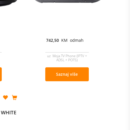
742,50
KM odmah
uz Moja TV Phone (IPTV +
ADSL + POTS)
Saznaj više
0 WHITE