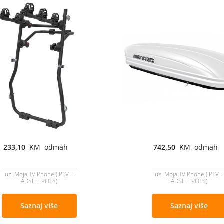
233,10
KM odmah
742,50
KM odmah
uz Moja TV Phone (IPTV +
uz Moja TV Phone (IPTV +
ADSL + POTS)
ADSL + POTS)
Saznaj više
Saznaj više