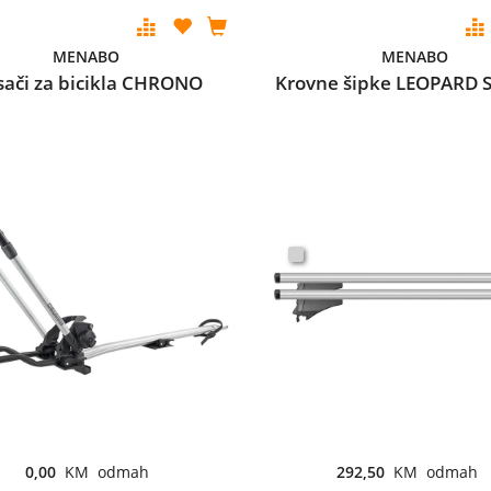
MENABO
MENABO
ači za bicikla CHRONO
Krovne šipke LEOPARD S
0,00
KM odmah
292,50
KM odmah