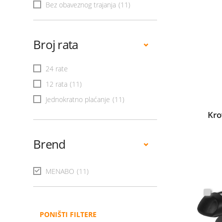
Bez obaveznog trajanja
(11)
Broj rata
24 rate
12 rata
(11)
Jednokratno plaćanje
(11)
Kro
Brend
MENABO
(11)
PONIŠTI FILTERE