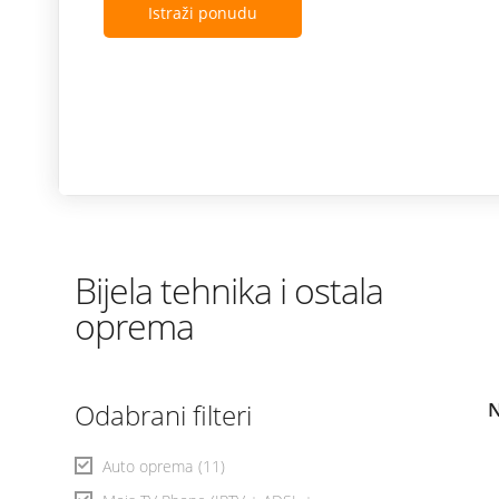
Istraži ponudu
Bijela tehnika i ostala
oprema
Odabrani filteri
N
Auto oprema
(11)