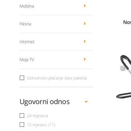
Mobilna
Nos
Fiksna
Internet
Moja TV
Gotovinsko plaćanje (bez paketa)
Ugovorni odnos
24 mjeseca
12 mjeseci
(11)