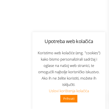
Program lojalnosti
Upotreba web kolačića
com
Bonus plus
sluga
Prijava za newsletter
Koristimo web kolačiće (eng. "cookies")
kako bismo personalizirali sadržaj i
oglase na našoj web stranici, te
elecom
omogućili najbolje korisničko iskustvo.
Ako ih ne želite koristiti, možete ih
isključiti.
Uslovi korištenja kolačića
Prihvati
👋 Zdravo, kako mogu pomoći?