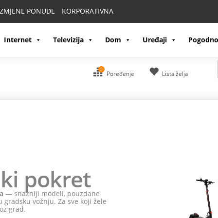
IZMJENE PONUDE
KORPORATIVNA
Internet
Televizija
Dom
Uređaji
Pogodno
0
Poređenje
Lista želja
ki pokret
a
— snažniji modeli, pouzdane
 gradsku vožnju. Za sve koji žele
oz grad.