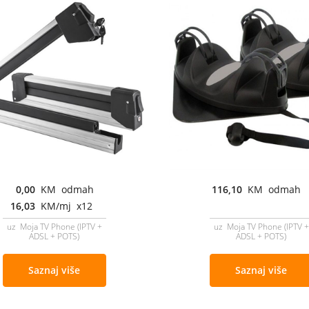
0,00
KM odmah
116,10
KM odmah
16,03
KM/mj x12
uz Moja TV Phone (IPTV +
uz Moja TV Phone (IPTV +
ADSL + POTS)
ADSL + POTS)
Saznaj više
Saznaj više