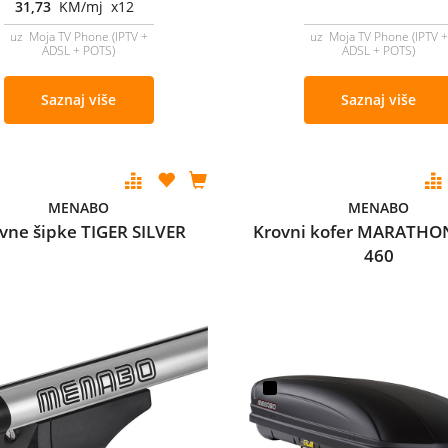
31,73
KM/mj x12
uz Moja TV Phone (IPTV +
uz Moja TV Phone (IPTV +
ADSL + POTS)
ADSL + POTS)
Saznaj više
Saznaj više
MENABO
MENABO
vne šipke TIGER SILVER
Krovni kofer MARATHO
460