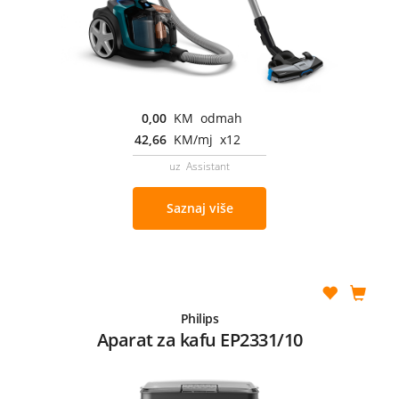
0,00
KM odmah
42,66
KM/mj x12
uz Assistant
Saznaj više
Philips
Aparat za kafu EP2331/10