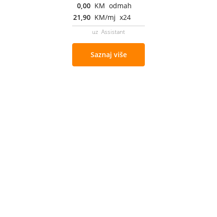
0,00
KM odmah
21,90
KM/mj x24
uz Assistant
Saznaj više