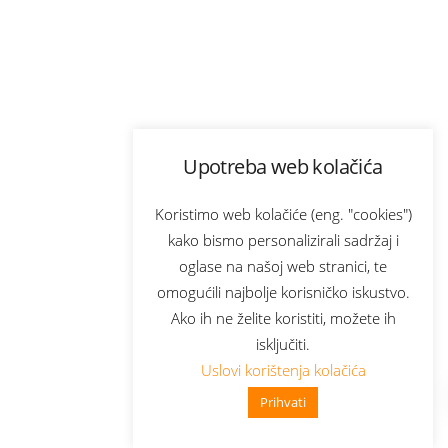
Upotreba web kolačića
Koristimo web kolačiće (eng. "cookies")
kako bismo personalizirali sadržaj i
oglase na našoj web stranici, te
omogućili najbolje korisničko iskustvo.
Ako ih ne želite koristiti, možete ih
isključiti.
Uslovi korištenja kolačića
Prihvati