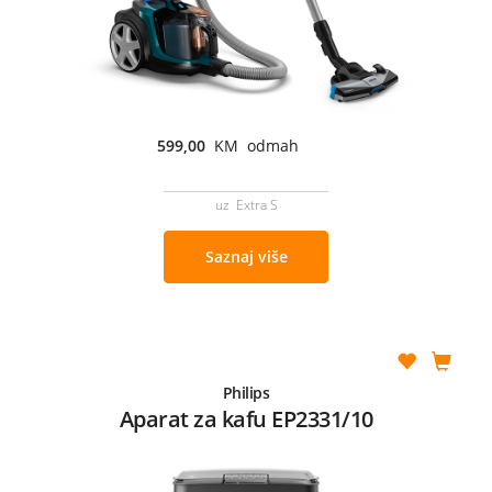
599,00
KM odmah
uz Extra S
Saznaj više
Philips
Aparat za kafu EP2331/10