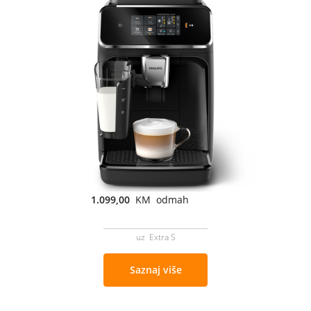
1.099,00
KM odmah
uz Extra S
Saznaj više