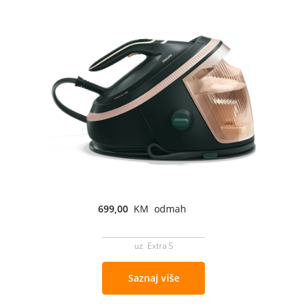
699,00
KM odmah
uz Extra S
Saznaj više