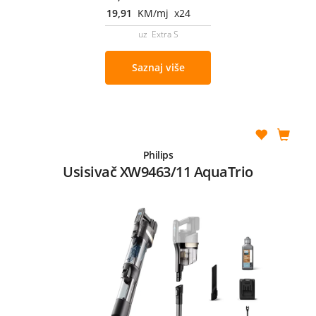
19,91
KM/mj x24
uz Extra S
Saznaj više
Philips
Usisivač XW9463/11 AquaTrio