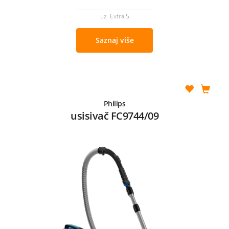
uz Extra S
Saznaj više
Philips
usisivač FC9744/09