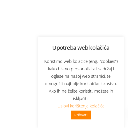
Upotreba web kolačića
Koristimo web kolačiće (eng. "cookies")
kako bismo personalizirali sadržaj i
oglase na našoj web stranici, te
omogućili najbolje korisničko iskustvo.
Ako ih ne želite koristiti, možete ih
isključiti.
Uslovi korištenja kolačića
Prihvati