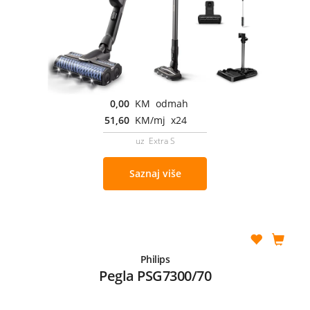
0,00
KM odmah
51,60
KM/mj x24
uz Extra S
Saznaj više
Philips
Pegla PSG7300/70